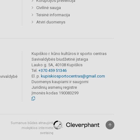
Korupcijos prevencija
Civilinė sauga
Teisinė informacija
Atviri duomenys
Kupiškio r. kūno kultūros ir sporto centras
Savivaldybės biudžetinė įstaiga
Lauko g. 5A, 40108 Kupiškis
Tel.
+370 459 51346
El. p.
kupiskiosportocentras@gmail.com
avivaldybė
Duomenys kaupiami ir saugomi
Juridinių asmenų registre
Įmonės kodas 190083299
Sumanus būdas atnaujinti
mokyklos interneto
svetainę