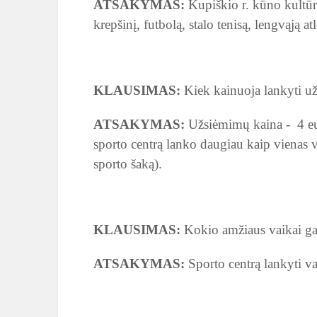
ATSAKYMAS:
Kupiškio r. kūno kultūros
krepšinį, futbolą, stalo tenisą, lengvąją at
KLAUSIMAS:
Kiek kainuoja lankyti už
ATSAKYMAS:
Užsiėmimų kaina - 4 eu
sporto centrą lanko daugiau kaip vienas v
sporto šaką).
KLAUSIMAS:
Kokio amžiaus vaikai gali
ATSAKYMAS:
Sporto centrą lankyti va