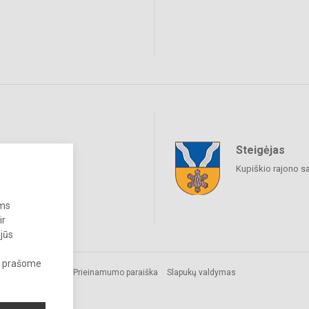
Steigėjas
raukime
Kupiškio rajono s
ums
ir
 jūs
s, prašome
Prieinamumo paraiška
Slapukų valdymas