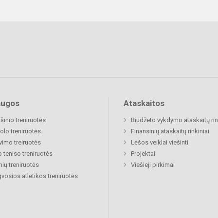
augos
Ataskaitos
šinio treniruotės
Biudžeto vykdymo ataskaitų rin
olo treniruotės
Finansinių ataskaitų rinkiniai
avimo treiruotės
Lėšos veiklai viešinti
o teniso treniruotės
Projektai
nių treniruotės
Viešieji pirkimai
vosios atletikos treniruotės