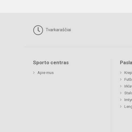
Tvarkaraščiai
Sporto centras
Pasl
Apie mus
Krep
Futb
Irkl
Stal
Imty
Leng