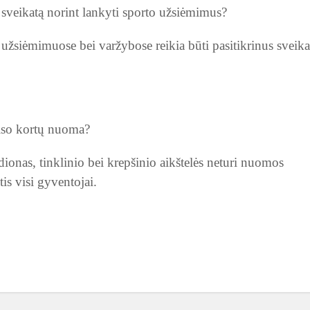
i sveikatą norint lankyti sporto užsiėmimus?
užsiėmimuose bei varžybose reikia būti pasitikrinus sveika
iso kortų nuoma?
dionas, tinklinio bei krepšinio aikštelės neturi nuomos
s visi gyventojai.