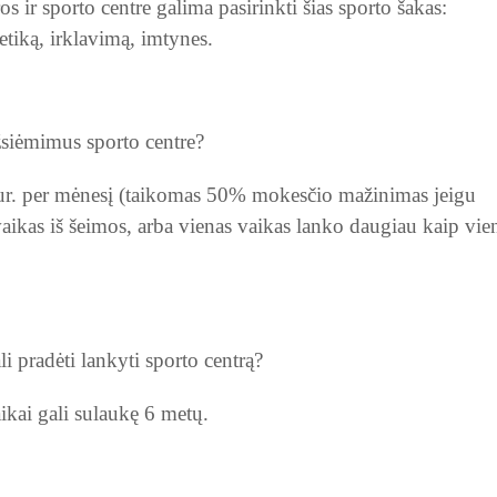
 ir sporto centre galima pasirinkti šias sporto šakas:
letiką, irklavimą, imtynes.
siėmimus sporto centre?
r. per mėnesį (taikomas 50
%
moke
sčio mažinimas jeigu
aikas iš šeimos, arba vienas vaikas lanko daugiau kaip vie
 pradėti lankyti sporto centrą?
ikai gali sulaukę 6 metų.