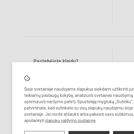
Pastebėjote klaidų?
Bend
Turite pasiūlymų?
RAŠYKITE
Šioje svetainėje naudojame slapukus siekdami užtikrinti j
teikiamų paslaugų kokybę, analizuoti svetainės naudojimą 
optimizuoti naršymo patirtį. Spustelėję mygtuką „Sutinku“,
patvirtinate, kad sutinkate su visų slapukų naudojimu šioje
svetainėje. Jei norite atšaukti arba pakeisti savo sutikimu
© 2022. Kupiškio r. kūno kultūros ir sporto centras. Visos teisės
apsilankyti
slapukų valdymo puslapyje
.
saugomos.
Kopijuoti turinį be raštiško sutikimo griežtai draudžiama.