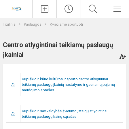
Paieška
Men
Titulinis
Paslaugos
Kviečiame sportuoti
Centro atlygintinai teikiamų paslaugų
įkainiai
Kupiškio r. kūno kultūros ir sporto centro atlygintinai
teikiamų paslaugų įkainių nustatymo ir gaunamų pajamų
naudojimo aprašas
Kupiškio r. savivaldybės švietimo įstaigų atlygintinai
teikiamų paslaugų kainų sąrašas