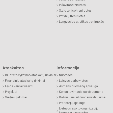
Irklavimo treiruotės
Stalo teniso treniruotės
Imtynių treniruotės
Lengvosios atletikos treniruotės
Ataskaitos
Informacija
Biudžeto vykdymo ataskaitų rinkiniai
Nuorodos
Finansinių ataskaitų rinkiniai
Laisvos darbo vietos
Lėšos veiklai viešinti
Asmens duomenų apsauga
Projektai
Konsultavimasis su visuomene
Viešieji pirkimai
Dažniausiai užduodami klausimai
Pranešėjų apsauga
Lietuvos sporto organizacijų
kontaktai ir nuorodos