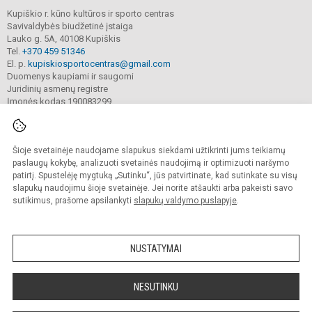
Kupiškio r. kūno kultūros ir sporto centras
Savivaldybės biudžetinė įstaiga
Lauko g. 5A, 40108 Kupiškis
Tel.
+370 459 51346
El. p.
kupiskiosportocentras@gmail.com
Duomenys kaupiami ir saugomi
Juridinių asmenų registre
Įmonės kodas 190083299
Šioje svetainėje naudojame slapukus siekdami užtikrinti jums teikiamų
© 2022. Kupiškio r. kūno kultūros ir sporto centras. Visos teisės saugomos.
Kopijuoti turinį be raštiško sutikimo griežtai draudžiama.
paslaugų kokybę, analizuoti svetainės naudojimą ir optimizuoti naršymo
patirtį. Spustelėję mygtuką „Sutinku“, jūs patvirtinate, kad sutinkate su visų
Prieinamumo paraiška
Slapukų valdymas
slapukų naudojimu šioje svetainėje. Jei norite atšaukti arba pakeisti savo
sutikimus, prašome apsilankyti
slapukų valdymo puslapyje
.
Sumanus būdas atnaujinti
mokyklos interneto
svetainę
NUSTATYMAI
NESUTINKU