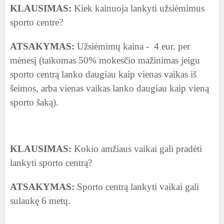
KLAUSIMAS:
Kiek kainuoja lankyti užsiėmimus
sporto centre?
ATSAKYMAS:
Užsiėmimų kaina - 4 eur. per
mėnesį (taikomas 50
%
moke
sčio mažinimas jeigu
sporto centrą lanko daugiau kaip vienas vaikas iš
šeimos, arba vienas vaikas lanko daugiau kaip vieną
sporto šaką).
KLAUSIMAS:
Kokio amžiaus vaikai gali pradėti
lankyti sporto centrą?
ATSAKYMAS:
Sporto centrą lankyti vaikai gali
sulaukę 6 metų.