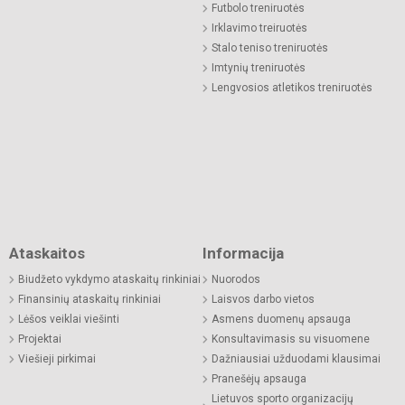
Futbolo treniruotės
Irklavimo treiruotės
Stalo teniso treniruotės
Imtynių treniruotės
Lengvosios atletikos treniruotės
Ataskaitos
Informacija
Biudžeto vykdymo ataskaitų rinkiniai
Nuorodos
Finansinių ataskaitų rinkiniai
Laisvos darbo vietos
Lėšos veiklai viešinti
Asmens duomenų apsauga
Projektai
Konsultavimasis su visuomene
Viešieji pirkimai
Dažniausiai užduodami klausimai
Pranešėjų apsauga
Lietuvos sporto organizacijų