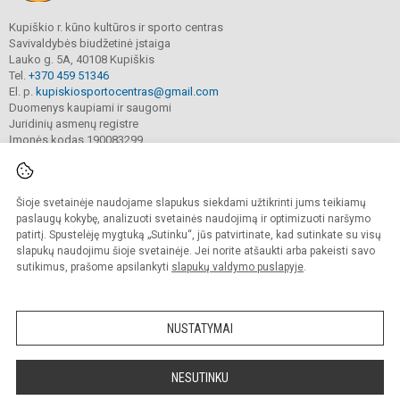
Kupiškio r. kūno kultūros ir sporto centras
Savivaldybės biudžetinė įstaiga
Lauko g. 5A, 40108 Kupiškis
Tel.
+370 459 51346
El. p.
kupiskiosportocentras@gmail.com
Duomenys kaupiami ir saugomi
Juridinių asmenų registre
Įmonės kodas 190083299
Šioje svetainėje naudojame slapukus siekdami užtikrinti jums teikiamų
© 2022. Kupiškio r. kūno kultūros ir sporto centras. Visos teisės saugomos.
Kopijuoti turinį be raštiško sutikimo griežtai draudžiama.
paslaugų kokybę, analizuoti svetainės naudojimą ir optimizuoti naršymo
patirtį. Spustelėję mygtuką „Sutinku“, jūs patvirtinate, kad sutinkate su visų
Prieinamumo paraiška
Slapukų valdymas
slapukų naudojimu šioje svetainėje. Jei norite atšaukti arba pakeisti savo
sutikimus, prašome apsilankyti
slapukų valdymo puslapyje
.
Sumanus būdas atnaujinti
mokyklos interneto
svetainę
NUSTATYMAI
NESUTINKU