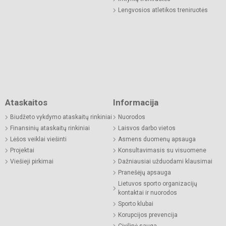
Lengvosios atletikos treniruotės
Ataskaitos
Informacija
Biudžeto vykdymo ataskaitų rinkiniai
Nuorodos
Finansinių ataskaitų rinkiniai
Laisvos darbo vietos
Lėšos veiklai viešinti
Asmens duomenų apsauga
Projektai
Konsultavimasis su visuomene
Viešieji pirkimai
Dažniausiai užduodami klausimai
Pranešėjų apsauga
Lietuvos sporto organizacijų
kontaktai ir nuorodos
Sporto klubai
Korupcijos prevencija
Civilinė sauga