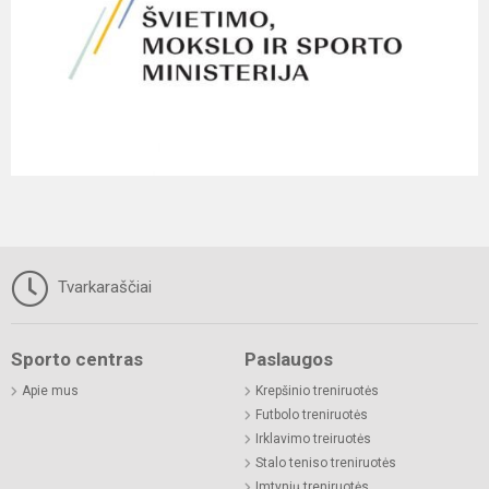
Tvarkaraščiai
Sporto centras
Paslaugos
Apie mus
Krepšinio treniruotės
Futbolo treniruotės
Irklavimo treiruotės
Stalo teniso treniruotės
Imtynių treniruotės