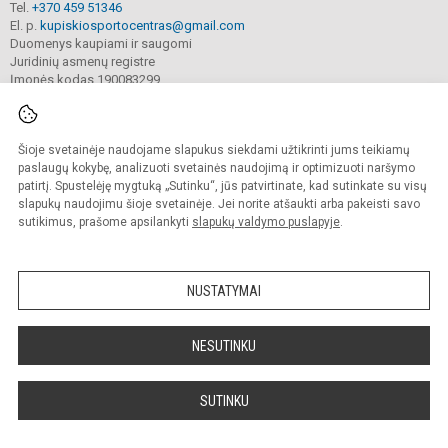
Tel.
+370 459 51346
El. p.
kupiskiosportocentras@gmail.com
Duomenys kaupiami ir saugomi
Juridinių asmenų registre
Įmonės kodas 190083299
Šioje svetainėje naudojame slapukus siekdami užtikrinti jums teikiamų
© 2022. Kupiškio r. kūno kultūros ir sporto centras. Visos teisės saugomos.
Kopijuoti turinį be raštiško sutikimo griežtai draudžiama.
paslaugų kokybę, analizuoti svetainės naudojimą ir optimizuoti naršymo
patirtį. Spustelėję mygtuką „Sutinku“, jūs patvirtinate, kad sutinkate su visų
Prieinamumo paraiška
Slapukų valdymas
slapukų naudojimu šioje svetainėje. Jei norite atšaukti arba pakeisti savo
sutikimus, prašome apsilankyti
slapukų valdymo puslapyje
.
Sumanus būdas atnaujinti
mokyklos interneto
svetainę
NUSTATYMAI
NESUTINKU
SUTINKU