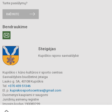
Turite pasiūlymų?
RAŠYKITE
Bendraukime
Steigėjas
Kupiškio rajono savivaldybė
Kupiškio r. kūno kultūros ir sporto centras
Savivaldybės biudžetinė įstaiga
Lauko g. 5A, 40108 Kupiškis
Tel.
+370 459 51346
El. p.
kupiskiosportocentras@gmail.com
Duomenys kaupiami ir saugomi
Juridinių asmenų registre
Įmonės kodas 190083299