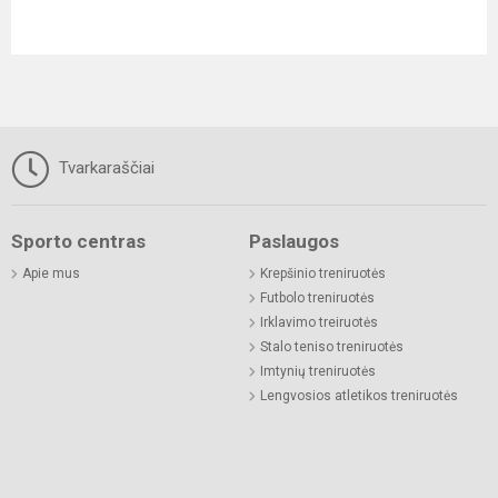
Tvarkaraščiai
Sporto centras
Paslaugos
Apie mus
Krepšinio treniruotės
Futbolo treniruotės
Irklavimo treiruotės
Stalo teniso treniruotės
Imtynių treniruotės
Lengvosios atletikos treniruotės