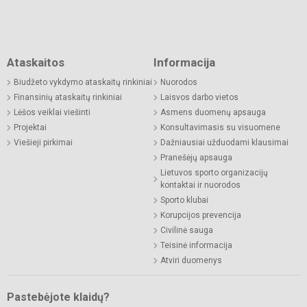
Ataskaitos
Informacija
Biudžeto vykdymo ataskaitų rinkiniai
Nuorodos
Finansinių ataskaitų rinkiniai
Laisvos darbo vietos
Lėšos veiklai viešinti
Asmens duomenų apsauga
Projektai
Konsultavimasis su visuomene
Viešieji pirkimai
Dažniausiai užduodami klausimai
Pranešėjų apsauga
Lietuvos sporto organizacijų
kontaktai ir nuorodos
Sporto klubai
Korupcijos prevencija
Civilinė sauga
Teisinė informacija
Atviri duomenys
Pastebėjote klaidų?