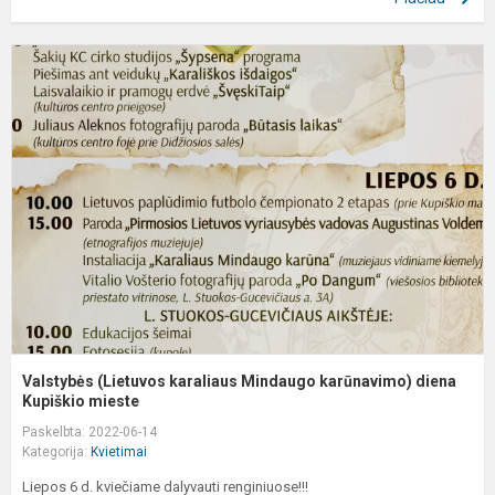
V
(
k
M
k
d
Ku
Valstybės (Lietuvos karaliaus Mindaugo karūnavimo) diena
Kupiškio mieste
Paskelbta: 2022-06-14
Kategorija:
Kvietimai
Liepos 6 d. kviečiame dalyvauti renginiuose!!!