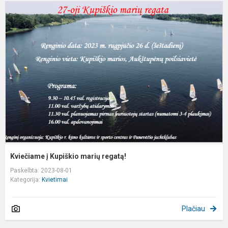
K
į
K
m
r
Kviečiame į Kupiškio marių regatą!
Paskelbta: 2023-08-01
Kategorija:
Kvietimai
Plačiau