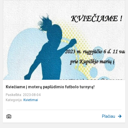
K
į
m
p
f
t
Kviečiame į moterų paplūdimio futbolo turnyrą!
Paskelbta: 2023-08-04
Kategorija:
Kvietimai
Plačiau