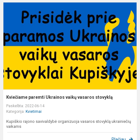
K
p
U
v
v
s
Kviečiame paremti Ukrainos vaikų vasaros stovyklą
Paskelbta: 2022-06-14
Kategorija:
Kvietimai
Kupiškio rajono savivaldybė organizuoja vasaros stovyklą ukrainiečių
vaikams
Plačiau