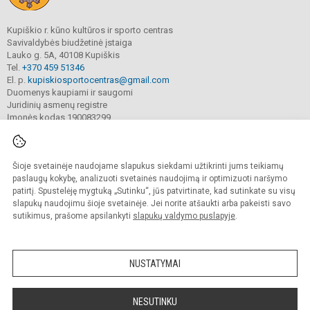
Kupiškio r. kūno kultūros ir sporto centras
Savivaldybės biudžetinė įstaiga
Lauko g. 5A, 40108 Kupiškis
Tel.
+370 459 51346
El. p.
kupiskiosportocentras@gmail.com
Duomenys kaupiami ir saugomi
Juridinių asmenų registre
Įmonės kodas 190083299
Šioje svetainėje naudojame slapukus siekdami užtikrinti jums teikiamų
© 2022. Kupiškio r. kūno kultūros ir sporto centras. Visos teisės saugomos.
Kopijuoti turinį be raštiško sutikimo griežtai draudžiama.
paslaugų kokybę, analizuoti svetainės naudojimą ir optimizuoti naršymo
patirtį. Spustelėję mygtuką „Sutinku“, jūs patvirtinate, kad sutinkate su visų
Prieinamumo paraiška
Slapukų valdymas
slapukų naudojimu šioje svetainėje. Jei norite atšaukti arba pakeisti savo
sutikimus, prašome apsilankyti
slapukų valdymo puslapyje
.
Sumanus būdas atnaujinti
mokyklos interneto
svetainę
NUSTATYMAI
NESUTINKU