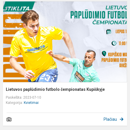
L
p
f
č
K
Lietuvos paplūdimio futbolo čempionatas Kupiškyje
Paskelbta: 2023-07-10
Kategorija:
Kvietimai
Plačiau