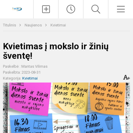
Paieška
Men
Titulinis
Naujienos
Kvietimai
Kvietimas į mokslo ir žinių
šventę!
Paskelbė : Mantas Vilimas
Paskelbta: 2023-08-31
Kategorija:
Kvietimai