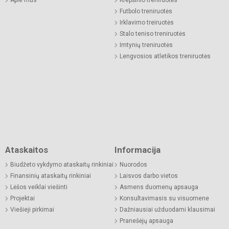
Futbolo treniruotės
Irklavimo treiruotės
Stalo teniso treniruotės
Imtynių treniruotės
Lengvosios atletikos treniruotės
Ataskaitos
Informacija
Biudžeto vykdymo ataskaitų rinkiniai
Nuorodos
Finansinių ataskaitų rinkiniai
Laisvos darbo vietos
Lėšos veiklai viešinti
Asmens duomenų apsauga
Projektai
Konsultavimasis su visuomene
Viešieji pirkimai
Dažniausiai užduodami klausimai
Pranešėjų apsauga