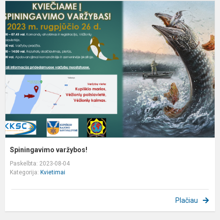
S
v
Spiningavimo varžybos!
Paskelbta: 2023-08-04
Kategorija:
Kvietimai
Plačiau