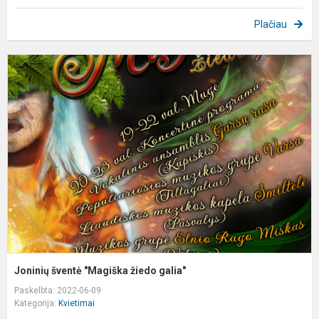
Plačiau
J
š
"
ž
g
Joninių šventė "Magiška žiedo galia"
Paskelbta: 2022-06-09
Kategorija:
Kvietimai