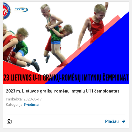
2
m
L
g
r
i
U
č
2023 m. Lietuvos graikų-romėnų imtynių U11 čempionatas
Paskelbta: 2023-05-17
Kategorija:
Kvietimai
Plačiau