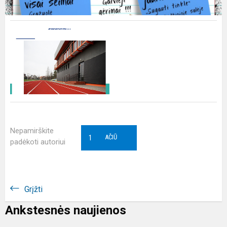
Nepamirškite
1
AČIŪ
padėkoti autoriui
Grįžti
Ankstesnės naujienos