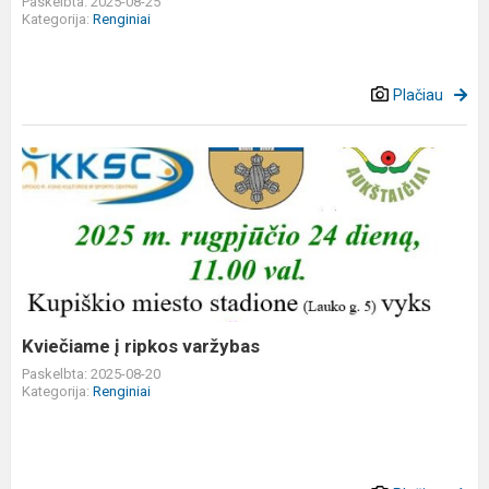
Paskelbta: 2025-08-25
Kategorija:
Renginiai
Plačiau
Kviečiame
į
ripkos
varžybas
Kviečiame į ripkos varžybas
Paskelbta: 2025-08-20
Kategorija:
Renginiai