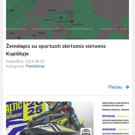
su
sportuoti
skirtomis
vietomis
Kupiškyje
Žemėlapis su sportuoti skirtomis vietomis
Kupiškyje
Paskelbta: 2025-08-20
Kategorija:
Pranešimai
Plačiau
Vandens
motociklai
grįžta
į
Kupiškį