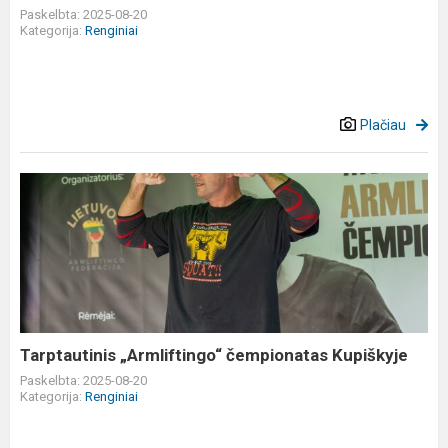
Paskelbta: 2025-08-20
Kategorija:
Renginiai
Plačiau
Tarptautinis
„Armliftingo“
čempionatas
Kupiškyje
Tarptautinis „Armliftingo“ čempionatas Kupiškyje
Paskelbta: 2025-08-20
Kategorija:
Renginiai