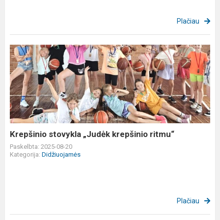
Plačiau
Krepšinio
stovykla
„Judėk
krepšinio
ritmu“
Krepšinio stovykla „Judėk krepšinio ritmu“
Paskelbta: 2025-08-20
Kategorija:
Didžiuojamės
Plačiau