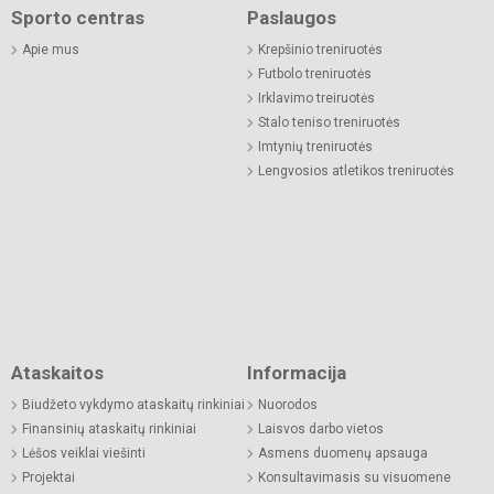
Sporto centras
Paslaugos
Apie mus
Krepšinio treniruotės
Futbolo treniruotės
Irklavimo treiruotės
Stalo teniso treniruotės
Imtynių treniruotės
Lengvosios atletikos treniruotės
Ataskaitos
Informacija
Biudžeto vykdymo ataskaitų rinkiniai
Nuorodos
Finansinių ataskaitų rinkiniai
Laisvos darbo vietos
Lėšos veiklai viešinti
Asmens duomenų apsauga
Projektai
Konsultavimasis su visuomene