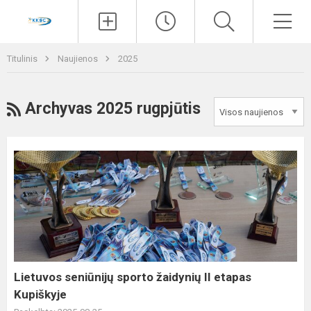
Paieška
Men
Titulinis
Naujienos
2025
RSS
Archyvas 2025 rugpjūtis
Lietuvos
seniūnijų
sporto
žaidynių
II
etapas
Kupiškyje
Lietuvos seniūnijų sporto žaidynių II etapas
Kupiškyje