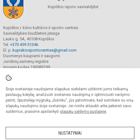
Kupiškio rajono savivaldybė
Kupiškio r. kūno kultūros ir sporto centras
Savivaldybės biudžetinė įstaiga
Lauko g. 5A, 40108 Kupiškis
Tel.
+370 459 51346
El. p.
kupiskiosportocentras@gmail.com
Duomenys kaupiami ir saugomi
Juridinių asmenų registre
Įmonės kodas 190083299
Šioje svetainėje naudojame slapukus siekdami užtikrinti jums teikiamų
© 2022. Kupiškio r. kūno kultūros ir sporto centras. Visos teisės saugomos.
Kopijuoti turinį be raštiško sutikimo griežtai draudžiama.
paslaugų kokybę, analizuoti svetainės naudojimą ir optimizuoti naršymo
patirtį. Spustelėję mygtuką „Sutinku“, jūs patvirtinate, kad sutinkate su visų
Prieinamumo paraiška
Slapukų valdymas
slapukų naudojimu šioje svetainėje. Jei norite atšaukti arba pakeisti savo
sutikimus, prašome apsilankyti
slapukų valdymo puslapyje
.
Sumanus būdas atnaujinti
mokyklos interneto
svetainę
NUSTATYMAI