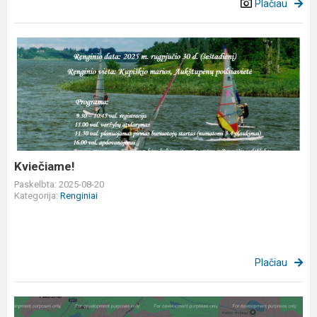
Plačiau
Kviečiame!
Kviečiame!
Paskelbta: 2025-08-20
Kategorija:
Renginiai
Plačiau
Žemėlapis