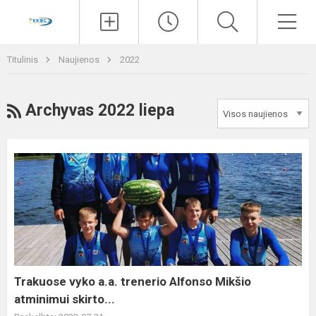
Paieška
Men
Titulinis
Naujienos
2022
RSS
Archyvas 2022 liepa
Trakuose
vyko
a.a.
trenerio
Alfonso
Mikšio
atminimui
skirto...
Trakuose vyko a.a. trenerio Alfonso Mikšio
atminimui skirto...