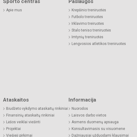
Sporto centras
Paslaugos
Apie mus
Krepšinio treniruotės
Futbolo treniruotės
Irklavimo treiruotės
Stalo teniso treniruotės
Imtynių treniruotės
Lengvosios atletikos treniruotės
Ataskaitos
Informacija
Biudžeto vykdymo ataskaitų rinkiniai
Nuorodos
Finansinių ataskaitų rinkiniai
Laisvos darbo vietos
Lėšos veiklai viešinti
Asmens duomenų apsauga
Projektai
Konsultavimasis su visuomene
Viešieji pirkimai
Dažniausiai užduodami klausimai