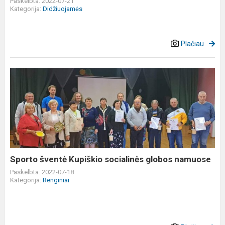
Paskelbta: 2022-07-21
Kategorija:
Didžiuojamės
Plačiau
Sporto
šventė
Kupiškio
socialinės
globos
namuose
Sporto šventė Kupiškio socialinės globos namuose
Paskelbta: 2022-07-18
Kategorija:
Renginiai