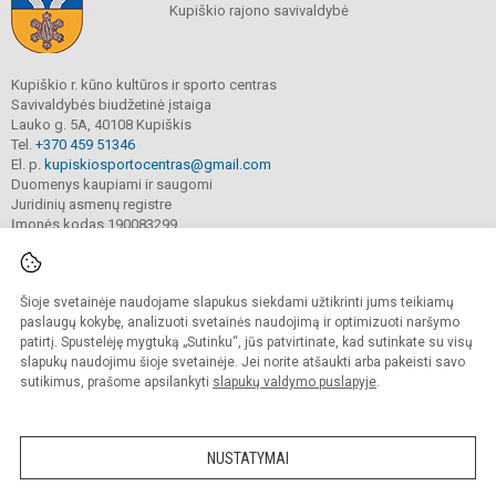
Kupiškio rajono savivaldybė
Kupiškio r. kūno kultūros ir sporto centras
Savivaldybės biudžetinė įstaiga
Lauko g. 5A, 40108 Kupiškis
Tel.
+370 459 51346
El. p.
kupiskiosportocentras@gmail.com
Duomenys kaupiami ir saugomi
Juridinių asmenų registre
Įmonės kodas 190083299
Šioje svetainėje naudojame slapukus siekdami užtikrinti jums teikiamų
© 2022. Kupiškio r. kūno kultūros ir sporto centras. Visos teisės saugomos.
Kopijuoti turinį be raštiško sutikimo griežtai draudžiama.
paslaugų kokybę, analizuoti svetainės naudojimą ir optimizuoti naršymo
patirtį. Spustelėję mygtuką „Sutinku“, jūs patvirtinate, kad sutinkate su visų
Prieinamumo paraiška
Slapukų valdymas
slapukų naudojimu šioje svetainėje. Jei norite atšaukti arba pakeisti savo
sutikimus, prašome apsilankyti
slapukų valdymo puslapyje
.
Sumanus būdas atnaujinti
mokyklos interneto
svetainę
NUSTATYMAI