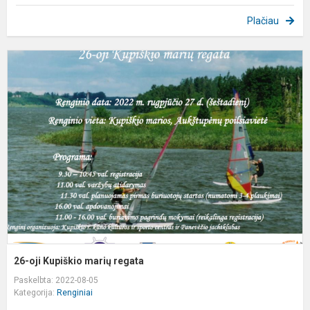
Plačiau
2
oj
K
m
r
26-oji Kupiškio marių regata
Paskelbta: 2022-08-05
Kategorija:
Renginiai