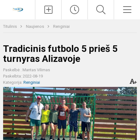
Paieška
Men
Titulinis
Naujienos
Renginiai
Tradicinis futbolo 5 prieš 5
turnyras Alizavoje
Paskelbė : Mantas Vilimas
Paskelbta: 2022-08-19
Kategorija:
Renginiai