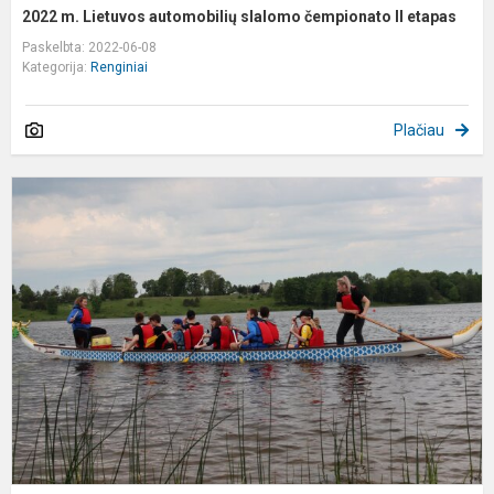
2022 m. Lietuvos automobilių slalomo čempionato II etapas
Paskelbta: 2022-06-08
Kategorija:
Renginiai
Plačiau
V
s
a
š
"
v