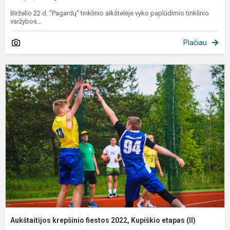
Birželio 22 d. "Pagardų" tinklinio aikštelėje vyko paplūdimio tinklinio
varžybos...
Plačiau
A
k
f
2
K
e
(I
Aukštaitijos krepšinio fiestos 2022, Kupiškio etapas (II)