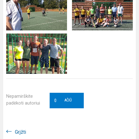
Nepamirškite
0
AČIŪ
padėkoti autoriui
Grįžti