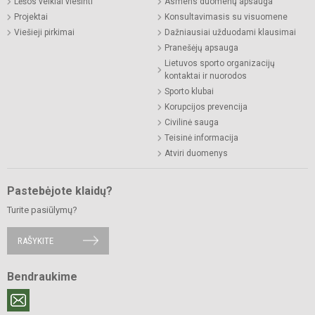
Lėšos veiklai viešinti
Asmens duomenų apsauga
Projektai
Konsultavimasis su visuomene
Viešieji pirkimai
Dažniausiai užduodami klausimai
Pranešėjų apsauga
Lietuvos sporto organizacijų
kontaktai ir nuorodos
Sporto klubai
Korupcijos prevencija
Civilinė sauga
Teisinė informacija
Atviri duomenys
Pastebėjote klaidų?
Turite pasiūlymų?
RAŠYKITE
Bendraukime