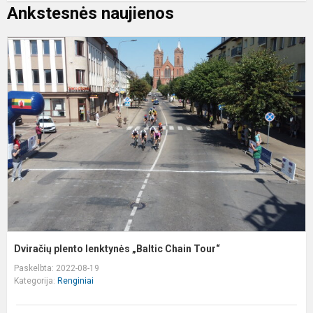
Ankstesnės naujienos
D
p
l
„
C
T
Dviračių plento lenktynės „Baltic Chain Tour“
Paskelbta: 2022-08-19
Kategorija:
Renginiai