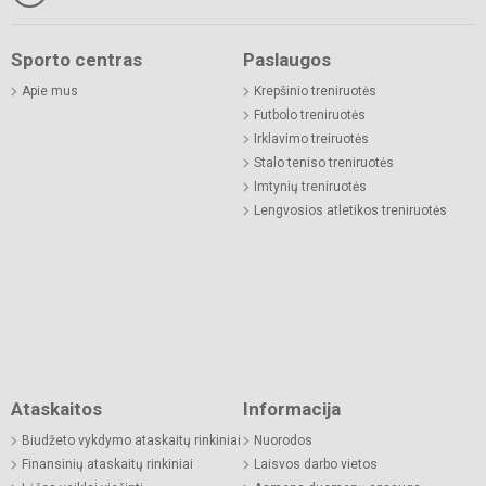
Sporto centras
Paslaugos
Apie mus
Krepšinio treniruotės
Futbolo treniruotės
Irklavimo treiruotės
Stalo teniso treniruotės
Imtynių treniruotės
Lengvosios atletikos treniruotės
Ataskaitos
Informacija
Biudžeto vykdymo ataskaitų rinkiniai
Nuorodos
Finansinių ataskaitų rinkiniai
Laisvos darbo vietos