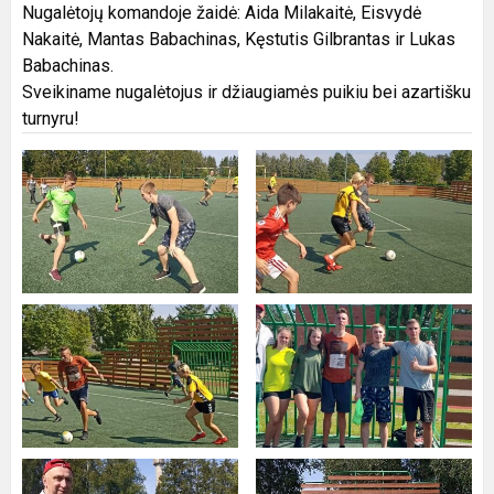
Nugalėtojų komandoje žaidė: Aida Milakaitė, Eisvydė
Nakaitė, Mantas Babachinas, Kęstutis Gilbrantas ir Lukas
Babachinas.
Sveikiname nugalėtojus ir džiaugiamės puikiu bei azartišku
turnyru!