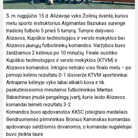
Š. m. rugpjūčio 15 d. Alizavoje vyko Žolinių šventė, kurios
metu sporto instruktorius Algimantas Baziukas surengė
tradicinį futbolo 5 prieš 5 turnyrą. Turnyre dalyvavo
Alizavos, Kupiškio technologijos ir verslo mokyklos bei
Alizavos jaunųjų futbolininkų komandos. Varžybos buvo
žaidžiamos 2 kėlinius po 10 minučių. Finale susitiko
Kupiškio technologijos ir verslo mokyklos (KTVM) ir
Alizavos komandos. Intrigos netruko viso finalo metu – po
pirmojo kėlinio rezultatu 0-1 išsiveržė KTVM sportininkai.
Antrajame kėlinyje vyko labai atkakli kova ir tik
paskutiniosiomis minutėmis futbolininkas Mantas
Babachinas įmušė pergalingą įvartį, kuris leido Alizavos
komandai laimėti rezultatu 3-2.
Komandos buvo apdovanotos KKSC įsteigtais medaliais.
Bendruomenės pirmininkas Bronius Kaminskas komandas
apdovanojo saldžiomis dovanomis, o komandai nugalėtojai
buvo įteikta taurė.