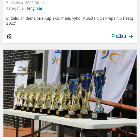
Paskelbta: 2022-06-14
Kategorija:
Renginiai
Birželio 11 dieną prie Kupiškio marių vyko "Aukštaitijos krepšinio fiestą
2022"...
Plačiau
2
m
L
a
s
č
II
e