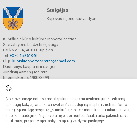
Steigėjas
Kupiškio rajono savivaldybė
Kupiškio r. kūno kultūros ir sporto centras
Savivaldybės biudžetinė įstaiga
Lauko g. 5A, 40108 Kupiškis
Tel.
+370 459 51346
El. p.
kupiskiosportocentras@gmail.com
Duomenys kaupiami ir saugomi
Juridinių asmenų registre
Įmonės kodas 190083299
Šioje svetainėje naudojame slapukus siekdami užtikrinti jums teikiamų
© 2022. Kupiškio r. kūno kultūros ir sporto centras. Visos teisės saugomos.
Kopijuoti turinį be raštiško sutikimo griežtai draudžiama.
paslaugų kokybę, analizuoti svetainės naudojimą ir optimizuoti naršymo
patirtį. Spustelėję mygtuką „Sutinku“, jūs patvirtinate, kad sutinkate su visų
Prieinamumo paraiška
Slapukų valdymas
slapukų naudojimu šioje svetainėje. Jei norite atšaukti arba pakeisti savo
sutikimus, prašome apsilankyti
slapukų valdymo puslapyje
.
Sumanus būdas atnaujinti
mokyklos interneto
svetainę