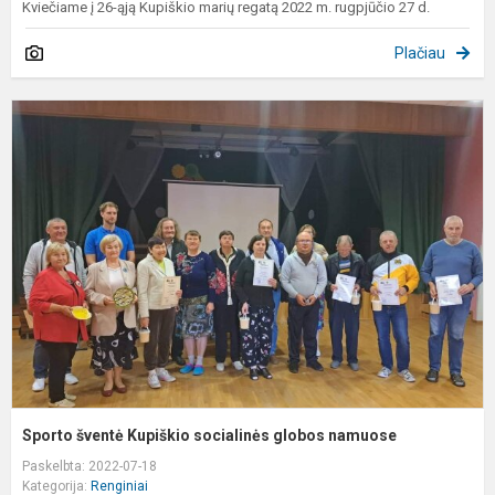
Kviečiame į 26-ąją Kupiškio marių regatą 2022 m. rugpjūčio 27 d.
Plačiau
S
š
K
s
g
n
Sporto šventė Kupiškio socialinės globos namuose
Paskelbta: 2022-07-18
Kategorija:
Renginiai