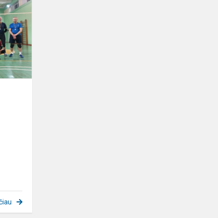
Kupiškio
rajono
tinklinio
pirmenybės
čiau