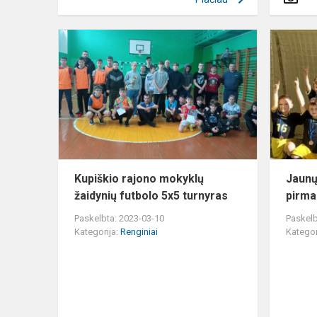
Kupiškio
rajono
mokyklų
žaidynių
futbolo
5x5
turnyras
Kupiškio rajono mokyklų
Jaunų
žaidynių futbolo 5x5 turnyras
pirma
Paskelbta: 2023-03-10
Paskelb
Kategorija:
Renginiai
Kategor