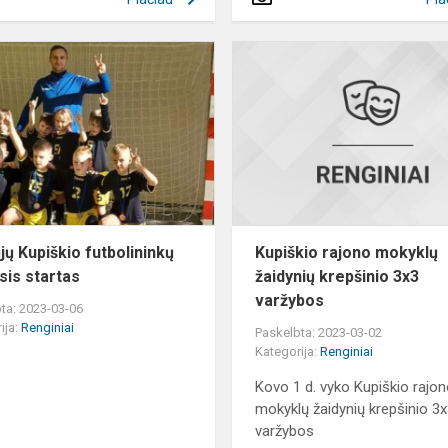
Jaunųjų
Kupiškio
futbolininkų
pirmasis
startas
jų Kupiškio futbolininkų
Kupiškio rajono mokyklų
sis startas
žaidynių krepšinio 3x3
varžybos
ta: 2023-03-06
ija:
Renginiai
Paskelbta: 2023-03-02
Kategorija:
Renginiai
Kovo 1 d. vyko Kupiškio rajo
mokyklų žaidynių krepšinio 3
varžybos