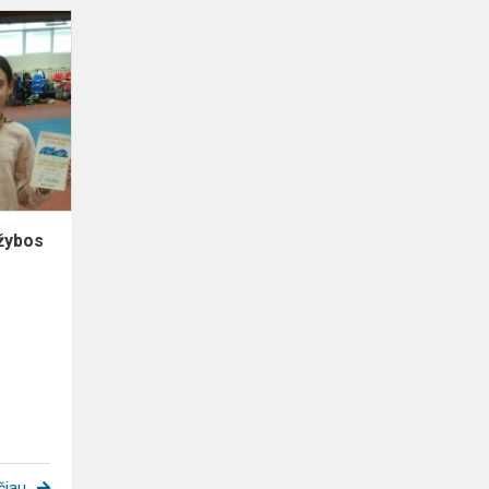
Lengvosios
atletikos
varžybos
"Aukštaitijos
taurė
2023"
ržybos
čiau