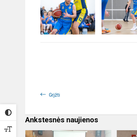
Grįžti
Ankstesnės naujienos
Kupiškio