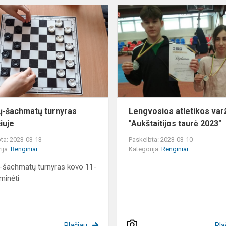
Šaškių-
šachmatų
turnyras
Subačiuje
ų-šachmatų turnyras
Lengvosios atletikos va
iuje
"Aukštaitijos taurė 2023"
ta: 2023-03-13
Paskelbta: 2023-03-10
ija:
Renginiai
Kategorija:
Renginiai
-šachmatų turnyras kovo 11-
aminėti
Plačiau
Pla