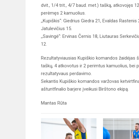
dvit., 1/4 trit., 4/7 baud. met.) tašką, atkovojęs 
perėmęs 2 kamuolius.
,,Kupiškis“: Giedrius Giedra 21, Evaldas Rastenis
Jatulevičius 15.
,,Savingė“: Ervinas Černis 18, Liutauras Serkevič
12.
Rezultatyviausias Kupiškio komandos žaidėjas ši
taškų, 4 atkovotus ir 2 perimtus kamuolius, bei p
rezultatyvaus perdavimo.
Sekantis Kupiškio komandos varžovas ketvirtfi
aštuntfinalio barjere įveikusi Birštono ekipą.
Mantas Rūta