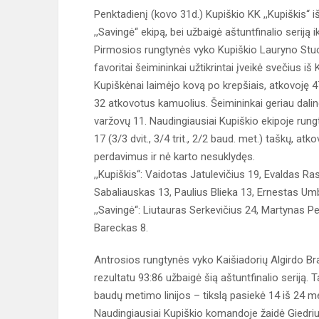
Penktadienį (kovo 31d.) Kupiškio KK ,,Kupiškis“ i
,,Savingė“ ekipą, bei užbaigė aštuntfinalio seriją i
Pirmosios rungtynės vyko Kupiškio Lauryno Stuo
favoritai šeimininkai užtikrintai įveikė svečius iš
Kupiškėnai laimėjo kovą po krepšiais, atkovoję 
32 atkovotus kamuolius. Šeimininkai geriau dali
varžovų 11. Naudingiausiai Kupiškio ekipoje run
17 (3/3 dvit., 3/4 trit., 2/2 baud. met.) taškų, at
perdavimus ir nė karto nesuklydęs.
,,Kupiškis“: Vaidotas Jatulevičius 19, Evaldas Ra
Sabaliauskas 13, Paulius Blieka 13, Ernestas Um
,,Savingė“: Liutauras Serkevičius 24, Martynas P
Bareckas 8.
Antrosios rungtynės vyko Kaišiadorių Algirdo B
rezultatu 93:86 užbaigė šią aštuntfinalio seriją. 
baudų metimo linijos – tikslą pasiekė 14 iš 24 
Naudingiausiai Kupiškio komandoje žaidė Giedri