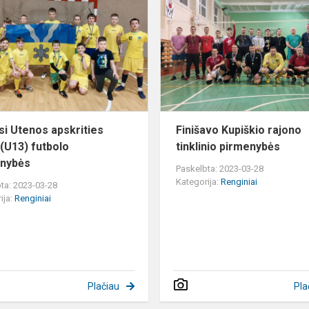
Utenos
apskrities
vaikų
(U13)
futbolo
pirmenybės
si Utenos apskrities
Finišavo Kupiškio rajono
 (U13) futbolo
tinklinio pirmenybės
enybės
Paskelbta: 2023-03-28
Kategorija:
Renginiai
ta: 2023-03-28
ija:
Renginiai
Plačiau
Pla