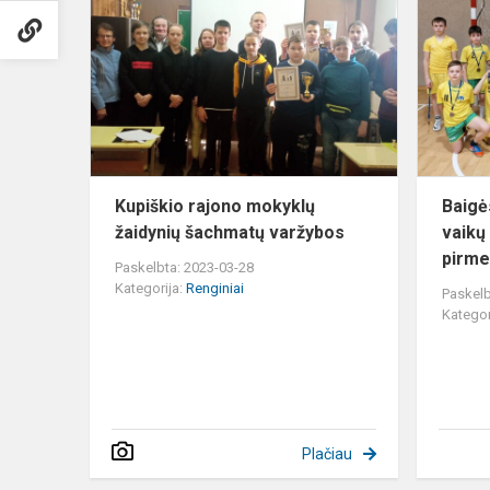
rajono
mokyklų
žaidynių
šachmatų
varžybos
Kupiškio rajono mokyklų
Baigė
žaidynių šachmatų varžybos
vaikų
pirm
Paskelbta: 2023-03-28
Kategorija:
Renginiai
Paskelb
Kategor
Plačiau