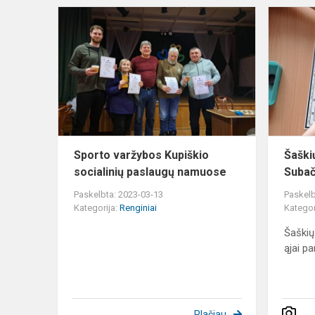
Sporto
varžybos
Kupiškio
socialinių
paslaugų
namuose
Sporto varžybos Kupiškio
Šaški
socialinių paslaugų namuose
Subač
Paskelbta: 2023-03-13
Paskelb
Kategorija:
Renginiai
Kategor
Šaškių
ąjai p
Plačiau