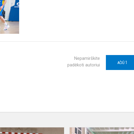
Nepamirškite
1
AČIŪ
padėkoti autoriui
Baigėsi