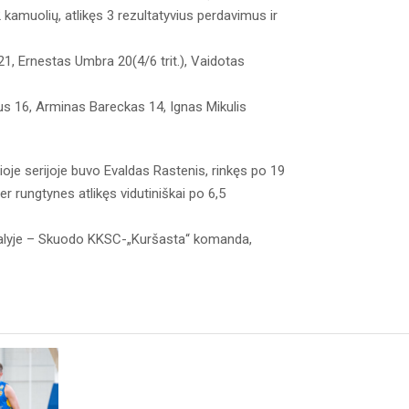
12 kamuolių, atlikęs 3 rezultatyvius perdavimus ir
 21, Ernestas Umbra 20(4/6 trit.), Vaidotas
ius 16, Arminas Bareckas 14, Ignas Mikulis
oje serijoje buvo Evaldas Rastenis, rinkęs po 19
er rungtynes atlikęs vidutiniškai po 6,5
nalyje – Skuodo KKSC-„Kuršasta“ komanda,