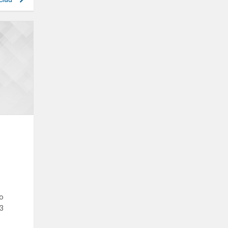
Kupiškio
rajono
mokyklų
žaidynių
krepšinio
3x3
varžybos
no
x3