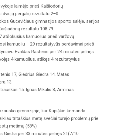
švykoje laimėjo prieš Kaišiodorių
ki dviejų pergalių rezultatu 2–0.
kos Gucevičiaus gimnazijos sporto salėje, serijos
 Kaišiadorių rezultatu 108:79.
47 atšokusius kamuolius prieš varžovų
nosi kamuoliu – 29 rezultatyvūs perdavimai prieš
gtyniavo Evaldas Rastenis per 24 minutes pelnęs
kovojęs 4 kamuolius, atlikęs 4 rezultatyvius
stenis 17, Giedrius Giedra 14, Matas
bra 13.
etrauskas 15, Ignas Mikulis 8, Arminas
razausko gimnazijoje, kur Kupiškio komanda
Taikliau tritaškius metę svečiai turėjo problemų prie
mestų metimų (58%).
us Giedra per 33 minutes pelnęs 21(7/10