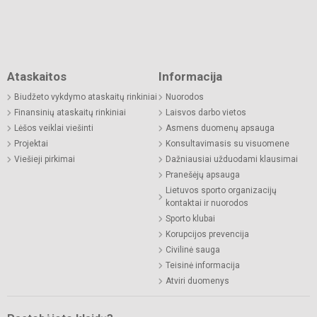
Ataskaitos
Informacija
Biudžeto vykdymo ataskaitų rinkiniai
Nuorodos
Finansinių ataskaitų rinkiniai
Laisvos darbo vietos
Lėšos veiklai viešinti
Asmens duomenų apsauga
Projektai
Konsultavimasis su visuomene
Viešieji pirkimai
Dažniausiai užduodami klausimai
Pranešėjų apsauga
Lietuvos sporto organizacijų
kontaktai ir nuorodos
Sporto klubai
Korupcijos prevencija
Civilinė sauga
Teisinė informacija
Atviri duomenys