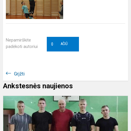
Nepamirškite
0
AČIŪ
padėkoti autoriui
Grįžti
Ankstesnės naujienos
A
s
s
t
t