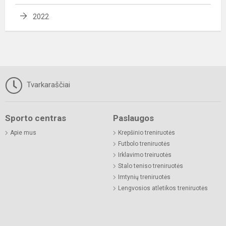
2022
Tvarkaraščiai
Sporto centras
Paslaugos
Apie mus
Krepšinio treniruotės
Futbolo treniruotės
Irklavimo treiruotės
Stalo teniso treniruotės
Imtynių treniruotės
Lengvosios atletikos treniruotės