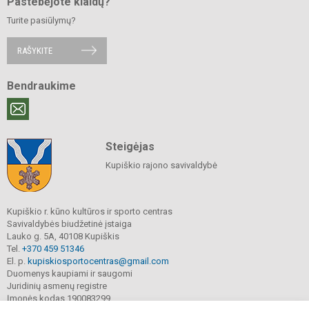
Pastebėjote klaidų?
Turite pasiūlymų?
RAŠYKITE
Bendraukime
Steigėjas
Kupiškio rajono savivaldybė
Kupiškio r. kūno kultūros ir sporto centras
Savivaldybės biudžetinė įstaiga
Lauko g. 5A, 40108 Kupiškis
Tel.
+370 459 51346
El. p.
kupiskiosportocentras@gmail.com
Duomenys kaupiami ir saugomi
Juridinių asmenų registre
Įmonės kodas 190083299