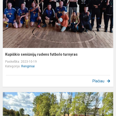
t
Kupiškio seniūnijų rudens futbolo turnyras
Paskelbta: 2023-10-19
Kategorija:
Renginiai
Plačiau
I
t
"
r