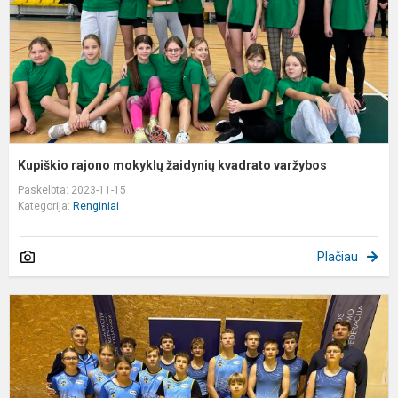
v
Kupiškio rajono mokyklų žaidynių kvadrato varžybos
Paskelbta: 2023-11-15
Kategorija:
Renginiai
Plačiau
L
j
u
p
i