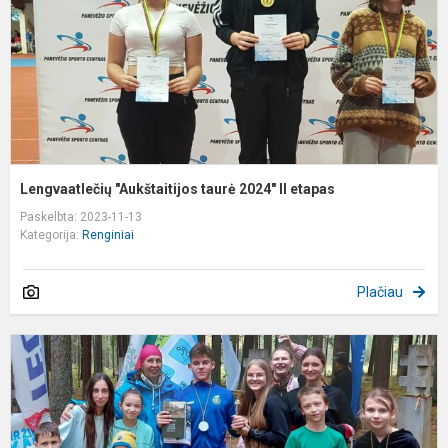
e
Lengvaatlečių "Aukštaitijos taurė 2024" II etapas
Paskelbta: 2023-11-13
Kategorija:
Renginiai
Plačiau
J
X
p
b
"