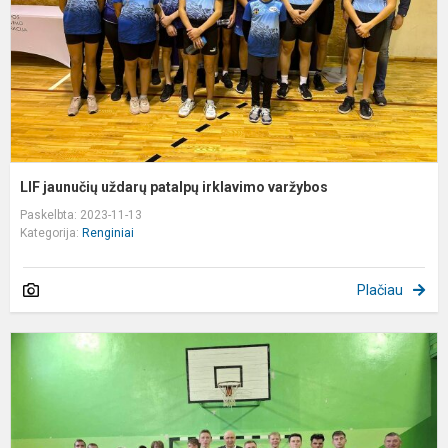
v
LIF jaunučių uždarų patalpų irklavimo varžybos
Paskelbta: 2023-11-13
Kategorija:
Renginiai
Plačiau
S
f
"
t
v