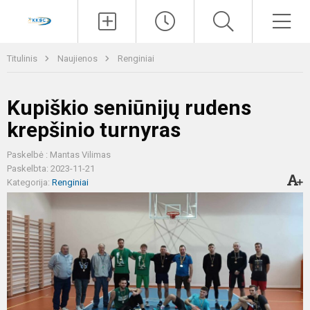
Paieška
Men
Titulinis
Naujienos
Renginiai
Kupiškio seniūnijų rudens
krepšinio turnyras
Paskelbė : Mantas Vilimas
Paskelbta: 2023-11-21
Kategorija:
Renginiai