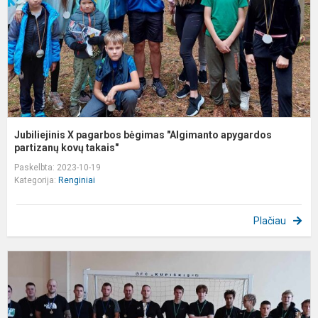
a
pa
Jubiliejinis X pagarbos bėgimas "Algimanto apygardos
partizanų kovų takais"
Paskelbta: 2023-10-19
Kategorija:
Renginiai
Plačiau
K
s
r
f