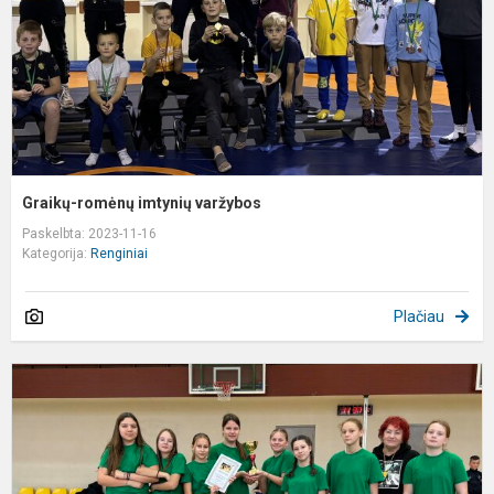
Graikų-romėnų imtynių varžybos
Paskelbta: 2023-11-16
Kategorija:
Renginiai
Plačiau
K
r
m
ž
k