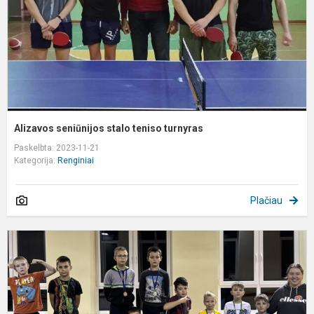
Alizavos seniūnijos stalo teniso turnyras
Paskelbta: 2023-11-21
Kategorija:
Renginiai
Plačiau
G
r
i
v