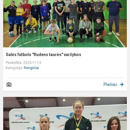
Salės futbolo "Rudens taurės" varžybos
Paskelbta: 2023-11-13
Kategorija:
Renginiai
Plačiau
L
"
t
2
II