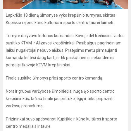
Lapkričio 18 dieną Šimonyse vyko krepšinio turnyras, skirtas
Kupiškio rajono kūno kultūros ir sporto centro taurei laimėti.
Turnyre dalyvavo keturios komandos. Kovoje dėl trečiosios vietos
susitiko KTVM ir Alizavos krepšininkai. Pasibaigus pagrindiniam
laikui nugalėtojai nebuvo aiškūs. Pratęsimo metu pirmaujanti
komanda keitėsi daug kartų ir tik paskutinėmis sekundėmis
pergalę iškovojo KTVM krepšininkai.
Finale susitiko Šimonys prieš sporto centro komandą.
Nors ir grupės varžybose šimoniečiai nugalėjo sporto centro
krepšininkus, tačiau finale jau pritruko jėgų ir teko pripažinti
varžovų pranašumą.
Prizininkai buvo apdovanoti Kupiškio r. kūno kultūros ir sporto
centro medaliais ir taure.