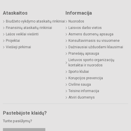
Ataskaitos
Informacija
Biudžeto vykdymo ataskaitų rinkiniai
Nuorodos
Finansinių ataskaitų rinkiniai
Laisvos darbo vietos
Lėšos veiklai viešinti
Asmens duomenų apsauga
Projektai
Konsultavimasis su visuomene
Viešieji pirkimai
Dažniausiai užduodami klausimai
Pranešėjų apsauga
Lietuvos sporto organizacijų
kontaktai ir nuorodos
Sporto klubai
Korupcijos prevencija
Civilinė sauga
Teisinė informacija
Atviri duomenys
Pastebėjote klaidų?
Turite pasiūlymų?