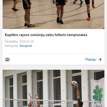
Kupiškio rajono seniūnijų salės futbolo čempionatas
Paskelbta: 2025-01-29
Kategorija:
Renginiai
Plačiau
K
r
s
t
4
č