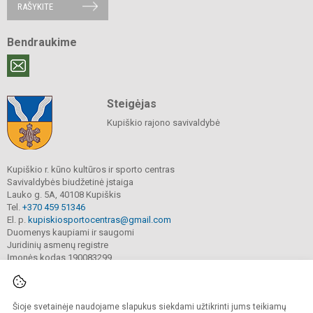
RAŠYKITE
Bendraukime
Steigėjas
Kupiškio rajono savivaldybė
Kupiškio r. kūno kultūros ir sporto centras
Savivaldybės biudžetinė įstaiga
Lauko g. 5A, 40108 Kupiškis
Tel.
+370 459 51346
El. p.
kupiskiosportocentras@gmail.com
Duomenys kaupiami ir saugomi
Juridinių asmenų registre
Įmonės kodas 190083299
Šioje svetainėje naudojame slapukus siekdami užtikrinti jums teikiamų
© 2022. Kupiškio r. kūno kultūros ir sporto centras. Visos teisės saugomos.