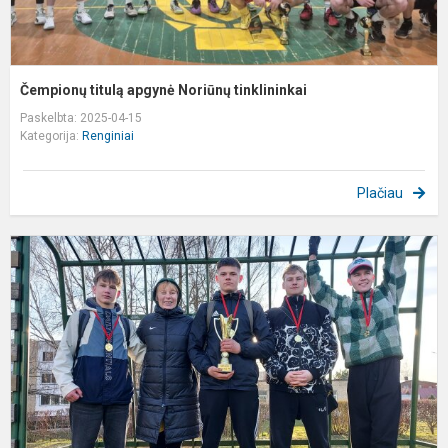
Čempionų titulą apgynė Noriūnų tinklininkai
Paskelbta: 2025-04-15
Kategorija:
Renginiai
Plačiau
K
1
d
v
g
f
t