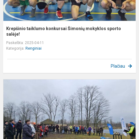
Krepšinio taiklumo konkursai Šimonių mokyklos sporto
salėje!
Paskelbta: 2025-04-11
Kategorija:
Renginiai
Plačiau
Ž
v
„
m
2