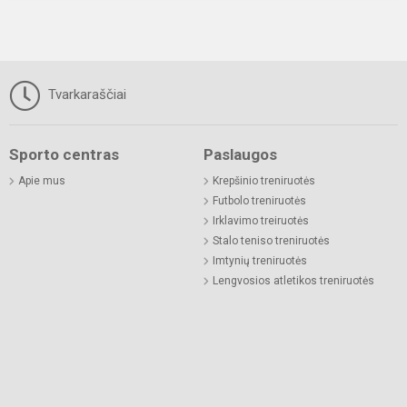
Tvarkaraščiai
Sporto centras
Paslaugos
Apie mus
Krepšinio treniruotės
Futbolo treniruotės
Irklavimo treiruotės
Stalo teniso treniruotės
Imtynių treniruotės
Lengvosios atletikos treniruotės