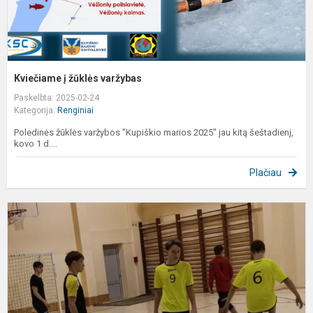
Kviečiame į žūklės varžybas
Paskelbta: 2025-02-24
Kategorija:
Renginiai
Poledinės žūklės varžybos "Kupiškio marios 2025" jau kitą šeštadienį,
kovo 1 d....
Plačiau
K
r
s
s
f
č