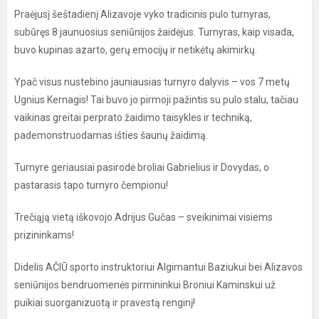
Praėjusį šeštadienį Alizavoje vyko tradicinis pulo turnyras,
subūręs 8 jaunuosius seniūnijos žaidėjus. Turnyras, kaip visada,
buvo kupinas azarto, gerų emocijų ir netikėtų akimirkų.
Ypač visus nustebino jauniausias turnyro dalyvis – vos 7 metų
Ugnius Kernagis! Tai buvo jo pirmoji pažintis su pulo stalu, tačiau
vaikinas greitai perprato žaidimo taisykles ir techniką,
pademonstruodamas išties šaunų žaidimą.
Turnyre geriausiai pasirodė broliai Gabrielius ir Dovydas, o
pastarasis tapo turnyro čempionu!
Trečiąją vietą iškovojo Adrijus Gučas – sveikinimai visiems
prizininkams!
Didelis AČIŪ sporto instruktoriui Algimantui Baziukui bei Alizavos
seniūnijos bendruomenės pirmininkui Broniui Kaminskui už
puikiai suorganizuotą ir pravestą renginį!