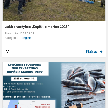
Žūklės varžybos „Kupiškio marios 2025"
Paskelbta: 2025-03-03
Kategorija:
Renginiai
Plačiau
K
į
ž
v