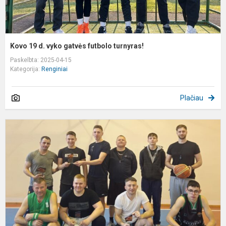
Kovo 19 d. vyko gatvės futbolo turnyras!
Paskelbta: 2025-04-15
Kategorija:
Renginiai
Plačiau
K
t
k
Š
m
s
s