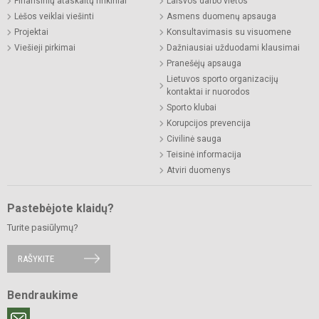
Finansinių ataskaitų rinkiniai
Laisvos darbo vietos
Lėšos veiklai viešinti
Asmens duomenų apsauga
Projektai
Konsultavimasis su visuomene
Viešieji pirkimai
Dažniausiai užduodami klausimai
Pranešėjų apsauga
Lietuvos sporto organizacijų
kontaktai ir nuorodos
Sporto klubai
Korupcijos prevencija
Civilinė sauga
Teisinė informacija
Atviri duomenys
Pastebėjote klaidų?
Turite pasiūlymų?
RAŠYKITE
Bendraukime