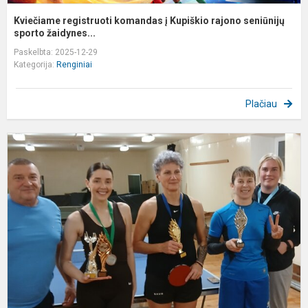
Kviečiame registruoti komandas į Kupiškio rajono seniūnijų
sporto žaidynes...
Paskelbta: 2025-12-29
Kategorija:
Renginiai
Plačiau
K
m
s
t
t