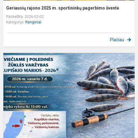
Geriausių rajono 2025 m. sportininkų pagerbimo šventė
Paskelbta: 2026-02-02
Kategorija:
Renginiai
Plačiau
K
r
į
p
ž
v