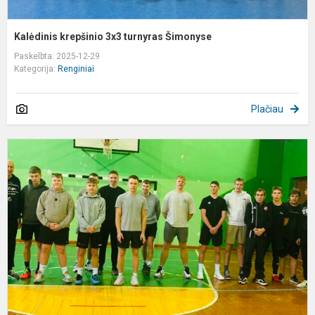
Kalėdinis krepšinio 3x3 turnyras Šimonyse
Paskelbta: 2025-12-29
Kategorija:
Renginiai
Plačiau
K
ir
k
v
A