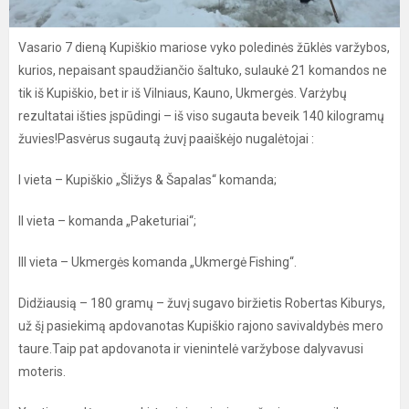
Vasario 7 dieną Kupiškio mariose vyko poledinės žūklės varžybos,
kurios, nepaisant spaudžiančio šaltuko, sulaukė 21 komandos ne
tik iš Kupiškio, bet ir iš Vilniaus, Kauno, Ukmergės. Varżybų
rezultatai išties įspūdingi – iš viso sugauta beveik 140 kilogramų
žuvies!Pasvėrus sugautą żuvį paaiškėjo nugalėtojai :
I vieta – Kupiškio „Šližys & Šapalas“ komanda;
II vieta – komanda „Paketuriai“;
III vieta – Ukmergės komanda „Ukmergė Fishing“.
Didžiausią – 180 gramų – žuvį sugavo biržietis Robertas Kiburys,
už šį pasiekimą apdovanotas Kupiškio rajono savivaldybės mero
taure.Taip pat apdovanota ir vienintelė varžybose dalyvavusi
moteris.