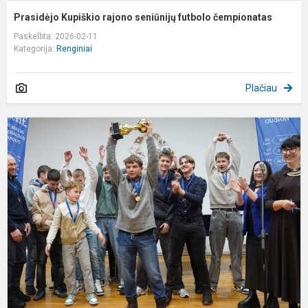
Prasidėjo Kupiškio rajono seniūnijų futbolo čempionatas
Paskelbta: 2026-02-11
Kategorija:
Renginiai
Plačiau
G
r
2
m
s
p
š