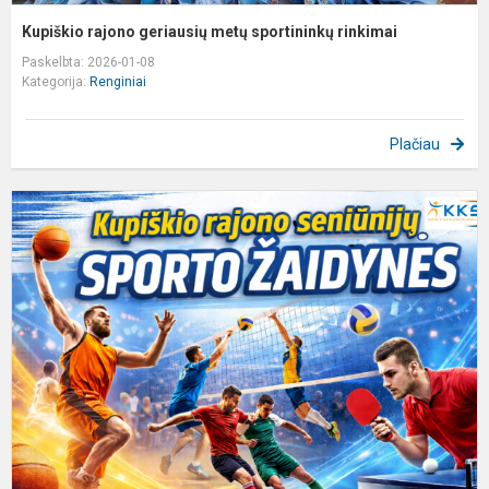
Kupiškio rajono geriausių metų sportininkų rinkimai
Paskelbta: 2026-01-08
Kategorija:
Renginiai
Plačiau
K
r
k
į
K
r
s