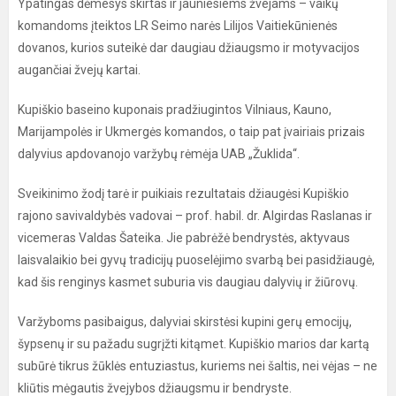
Ypatingas dėmesys skirtas ir jauniesiems žvejams – vaikų
komandoms įteiktos LR Seimo narės Lilijos Vaitiekūnienės
dovanos, kurios suteikė dar daugiau džiaugsmo ir motyvacijos
augančiai žvejų kartai.
Kupiškio baseino kuponais pradžiugintos Vilniaus, Kauno,
Marijampolės ir Ukmergės komandos, o taip pat įvairiais prizais
dalyvius apdovanojo varžybų rėmėja UAB „Žuklida“.
Sveikinimo žodį tarė ir puikiais rezultatais džiaugėsi Kupiškio
rajono savivaldybės vadovai – prof. habil. dr. Algirdas Raslanas ir
vicemeras Valdas Šateika. Jie pabrėžė bendrystės, aktyvaus
laisvalaikio bei gyvų tradicijų puoselėjimo svarbą bei pasidžiaugė,
kad šis renginys kasmet suburia vis daugiau dalyvių ir žiūrovų.
Varžyboms pasibaigus, dalyviai skirstėsi kupini gerų emocijų,
šypsenų ir su pažadu sugrįžti kitąmet. Kupiškio marios dar kartą
subūrė tikrus žūklės entuziastus, kuriems nei šaltis, nei vėjas – ne
kliūtis mėgautis žvejybos džiaugsmu ir bendryste.