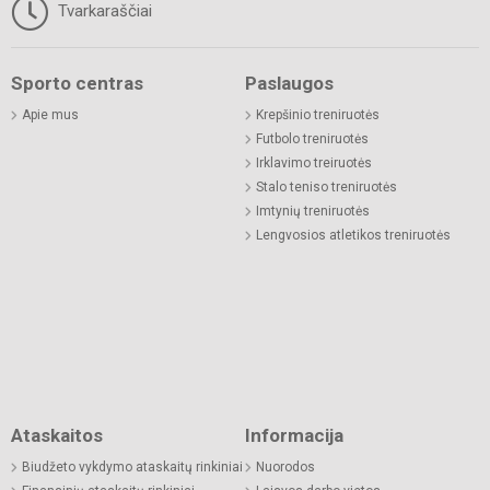
Tvarkaraščiai
Sporto centras
Paslaugos
Apie mus
Krepšinio treniruotės
Futbolo treniruotės
Irklavimo treiruotės
Stalo teniso treniruotės
Imtynių treniruotės
Lengvosios atletikos treniruotės
Ataskaitos
Informacija
Biudžeto vykdymo ataskaitų rinkiniai
Nuorodos