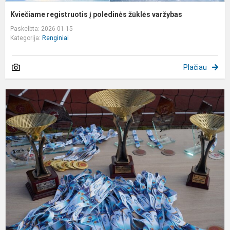
Kviečiame registruotis į poledinės žūklės varžybas
Paskelbta: 2026-01-15
Kategorija:
Renginiai
Plačiau
K
r
g
m
s
r