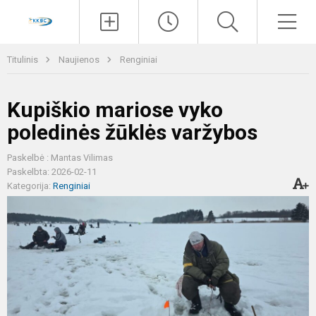
Paieška
Men
Titulinis
Naujienos
Renginiai
Kupiškio mariose vyko
poledinės žūklės varžybos
Paskelbė : Mantas Vilimas
Paskelbta: 2026-02-11
Kategorija:
Renginiai