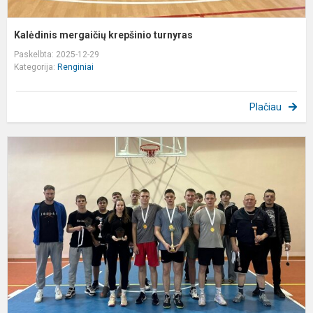
Kalėdinis mergaičių krepšinio turnyras
Paskelbta: 2025-12-29
Kategorija:
Renginiai
Plačiau
K
k
3
t
Š