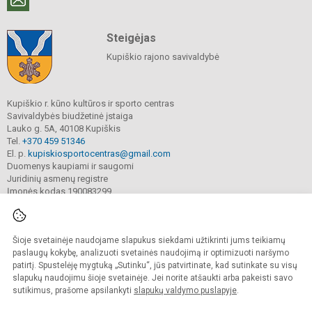
Steigėjas
Kupiškio rajono savivaldybė
Kupiškio r. kūno kultūros ir sporto centras
Savivaldybės biudžetinė įstaiga
Lauko g. 5A, 40108 Kupiškis
Tel.
+370 459 51346
El. p.
kupiskiosportocentras@gmail.com
Duomenys kaupiami ir saugomi
Juridinių asmenų registre
Įmonės kodas 190083299
Šioje svetainėje naudojame slapukus siekdami užtikrinti jums teikiamų
© 2022. Kupiškio r. kūno kultūros ir sporto centras. Visos teisės saugomos.
Kopijuoti turinį be raštiško sutikimo griežtai draudžiama.
paslaugų kokybę, analizuoti svetainės naudojimą ir optimizuoti naršymo
patirtį. Spustelėję mygtuką „Sutinku“, jūs patvirtinate, kad sutinkate su visų
Prieinamumo paraiška
Slapukų valdymas
slapukų naudojimu šioje svetainėje. Jei norite atšaukti arba pakeisti savo
sutikimus, prašome apsilankyti
slapukų valdymo puslapyje
.
Sumanus būdas atnaujinti
mokyklos interneto