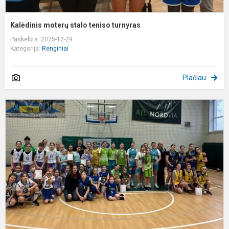
Kalėdinis moterų stalo teniso turnyras
Paskelbta: 2025-12-29
Kategorija:
Renginiai
Plačiau
K
m
k
t