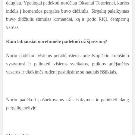
daugiau. Ypatingai padėkoti norėčiau Oksanai Totorienei, kurios
indėlis į komandos pergales buvo didžiulis. Sirgalių palaikymas
buvo didžiulis stimulas komandai, ką ir įrodo RKL čempionų
vardas.
Kam labiausiai norėtumėte padėkoti už šį sezoną?
Noriu padėkoti visiems prisidėjusiems prie Kupiškio krepšinio
vystymosi ir palinkėti visiems sveikatos, puikios artėjančios
vasaros ir tikėkimės rudenį pasitiksime su naujais iššūkiais.
Noriu padėkoti pašnekovams už atsakymus ir palinkėti daug
pergalių ateityje!