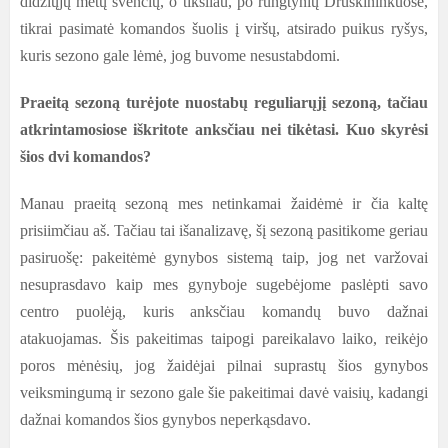
didžiųjų metų švenčių, o tiksliau, po rungtynių Druskininkuose,
tikrai pasimatė komandos šuolis į viršų, atsirado puikus ryšys,
kuris sezono gale lėmė, jog buvome nesustabdomi.
Praeitą sezoną turėjote nuostabų reguliarųjį sezoną, tačiau
atkrintamosiose iškritote anksčiau nei tikėtasi. Kuo skyrėsi
šios dvi komandos?
Manau praeitą sezoną mes netinkamai žaidėmė ir čia kaltę
prisiimčiau aš. Tačiau tai išanalizavę, šį sezoną pasitikome geriau
pasiruošę: pakeitėmė gynybos sistemą taip, jog net varžovai
nesuprasdavo kaip mes gynyboje sugebėjome paslėpti savo
centro puolėją, kuris anksčiau komandų buvo dažnai
atakuojamas. Šis pakeitimas taipogi pareikalavo laiko, reikėjo
poros mėnėsių, jog žaidėjai pilnai suprastų šios gynybos
veiksmingumą ir sezono gale šie pakeitimai davė vaisių, kadangi
dažnai komandos šios gynybos neperkąsdavo.