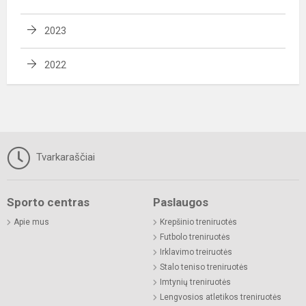
2023
2022
Tvarkaraščiai
Sporto centras
Paslaugos
Apie mus
Krepšinio treniruotės
Futbolo treniruotės
Irklavimo treiruotės
Stalo teniso treniruotės
Imtynių treniruotės
Lengvosios atletikos treniruotės