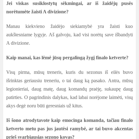
Jei viskas susiklostytų sėkmingai, ar iš žaidėjų pusės
norėtumėte žaisti A divizione?
Manau kiekvieno žaidėjo siekiamybė yra žaisti kuo
aukštesniame lygyje. Aš galvoju, kad visi norėtų save išbandyti
A divizione.
Kaip manai, kas lėmė jūsų pergalingą žygį finalo ketverte?
Visų pirma, mūsų treneris, kuris du sezonus iš eilės buvo
išrinktas geriausiu treneriu, o tai daug ką pasako. Antra, mūsų
legionieriai, daug matę, daug komandų praėję, sukaupę daug
patirties. O pagrindinis dalykas, kad labai norėjome laimėti, visų
akys degė noru būti geresniais už kitus.
Iš šono atrodytavote kaip emocinga komanda, tačiau finalo
ketverto metu pas jus jautėsi ramybė, ar tai buvo akcentas
prieš svarbiausias sezono kovas?