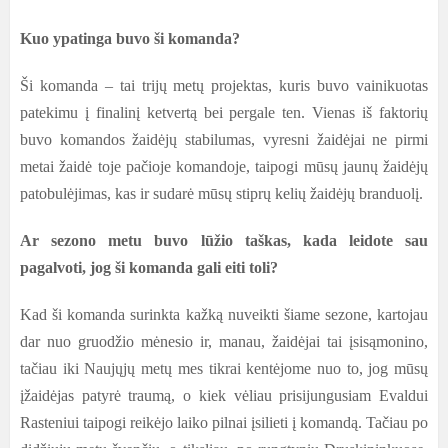
Kuo ypatinga buvo ši komanda?
Ši komanda – tai trijų metų projektas, kuris buvo vainikuotas
patekimu į finalinį ketvertą bei pergale ten. Vienas iš faktorių
buvo komandos žaidėjų stabilumas, vyresni žaidėjai ne pirmi
metai žaidė toje pačioje komandoje, taipogi mūsų jaunų žaidėjų
patobulėjimas, kas ir sudarė mūsų stiprų kelių žaidėjų branduolį.
Ar sezono metu buvo lūžio taškas, kada leidote sau
pagalvoti, jog ši komanda gali eiti toli?
Kad ši komanda surinkta kažką nuveikti šiame sezone, kartojau
dar nuo gruodžio mėnesio ir, manau, žaidėjai tai įsisąmonino,
tačiau iki Naujųjų metų mes tikrai kentėjome nuo to, jog mūsų
įžaidėjas patyrė traumą, o kiek vėliau prisijungusiam Evaldui
Rasteniui taipogi reikėjo laiko pilnai įsilieti į komandą. Tačiau po