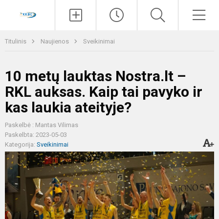
Paieška
Men
Titulinis
Naujienos
Sveikinimai
10 metų lauktas Nostra.lt –
RKL auksas. Kaip tai pavyko ir
kas laukia ateityje?
Paskelbė : Mantas Vilimas
Paskelbta: 2023-05-03
Kategorija:
Sveikinimai