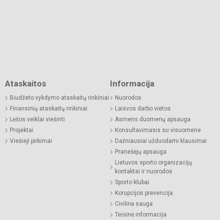
Ataskaitos
Informacija
Biudžeto vykdymo ataskaitų rinkiniai
Nuorodos
Finansinių ataskaitų rinkiniai
Laisvos darbo vietos
Lėšos veiklai viešinti
Asmens duomenų apsauga
Projektai
Konsultavimasis su visuomene
Viešieji pirkimai
Dažniausiai užduodami klausimai
Pranešėjų apsauga
Lietuvos sporto organizacijų
kontaktai ir nuorodos
Sporto klubai
Korupcijos prevencija
Civilinė sauga
Teisinė informacija