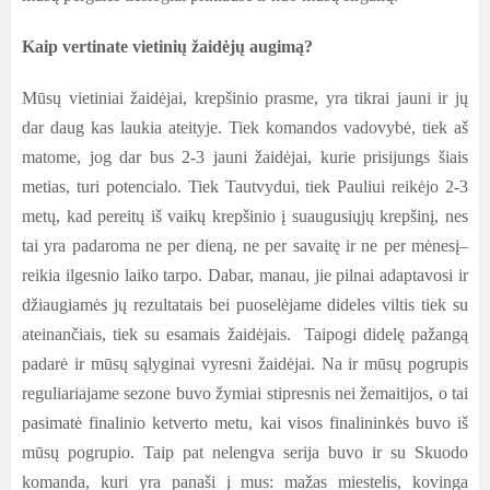
Kaip vertinate vietinių žaidėjų augimą?
Mūsų vietiniai žaidėjai, krepšinio prasme, yra tikrai jauni ir jų
dar daug kas laukia ateityje. Tiek komandos vadovybė, tiek aš
matome, jog dar bus 2-3 jauni žaidėjai, kurie prisijungs šiais
metias, turi potencialo. Tiek Tautvydui, tiek Pauliui reikėjo 2-3
metų, kad pereitų iš vaikų krepšinio į suaugusiųjų krepšinį, nes
tai yra padaroma ne per dieną, ne per savaitę ir ne per mėnesį–
reikia ilgesnio laiko tarpo. Dabar, manau, jie pilnai adaptavosi ir
džiaugiamės jų rezultatais bei puoselėjame dideles viltis tiek su
ateinančiais, tiek su esamais žaidėjais. Taipogi didelę pažangą
padarė ir mūsų sąlyginai vyresni žaidėjai. Na ir mūsų pogrupis
reguliariajame sezone buvo žymiai stipresnis nei žemaitijos, o tai
pasimatė finalinio ketverto metu, kai visos finalininkės buvo iš
mūsų pogrupio. Taip pat nelengva serija buvo ir su Skuodo
komanda, kuri yra panaši į mus: mažas miestelis, kovinga