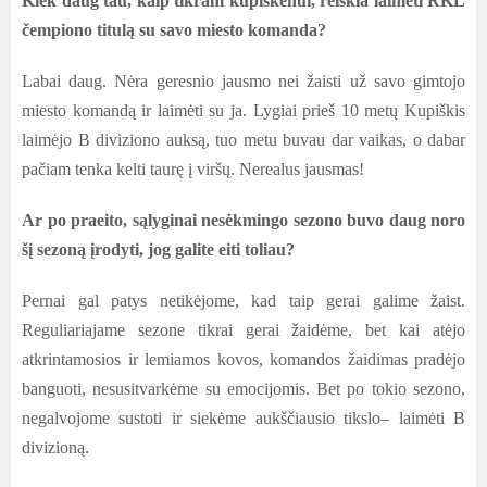
Kiek daug tau, kaip tikram kupiškėnui, reiškia laimėti RKL
čempiono titulą su savo miesto komanda?
Labai daug. Nėra geresnio jausmo nei žaisti už savo gimtojo
miesto komandą ir laimėti su ja. Lygiai prieš 10 metų Kupiškis
laimėjo B diviziono auksą, tuo metu buvau dar vaikas, o dabar
pačiam tenka kelti taurę į viršų. Nerealus jausmas!
Ar po praeito, sąlyginai nesėkmingo sezono buvo daug noro
šį sezoną įrodyti, jog galite eiti toliau?
Pernai gal patys netikėjome, kad taip gerai galime žaist.
Reguliariajame sezone tikrai gerai žaidėme, bet kai atėjo
atkrintamosios ir lemiamos kovos, komandos žaidimas pradėjo
banguoti, nesusitvarkėme su emocijomis. Bet po tokio sezono,
negalvojome sustoti ir siekėme aukščiausio tikslo– laimėti B
divizioną.