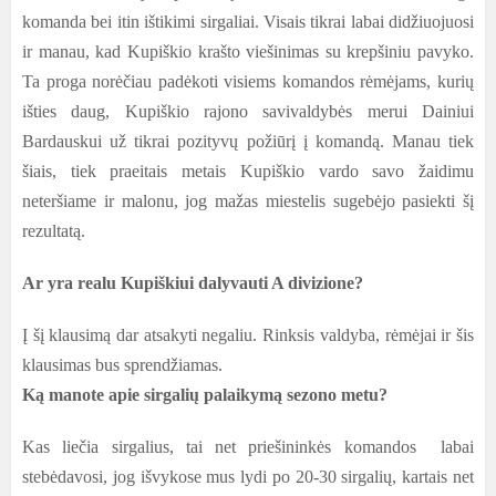
komanda bei itin ištikimi sirgaliai. Visais tikrai labai didžiuojuosi
ir manau, kad Kupiškio krašto viešinimas su krepšiniu pavyko.
Ta proga norėčiau padėkoti visiems komandos rėmėjams, kurių
išties daug, Kupiškio rajono savivaldybės merui Dainiui
Bardauskui už tikrai pozityvų požiūrį į komandą. Manau tiek
šiais, tiek praeitais metais Kupiškio vardo savo žaidimu
neteršiame ir malonu, jog mažas miestelis sugebėjo pasiekti šį
rezultatą.
Ar yra realu Kupiškiui dalyvauti A divizione?
Į šį klausimą dar atsakyti negaliu. Rinksis valdyba, rėmėjai ir šis
klausimas bus sprendžiamas.
Ką manote apie sirgalių palaikymą sezono metu?
Kas liečia sirgalius, tai net priešininkės komandos labai
stebėdavosi, jog išvykose mus lydi po 20-30 sirgalių, kartais net