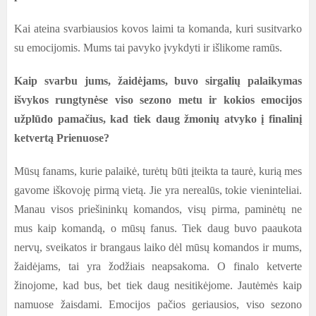
Kai ateina svarbiausios kovos laimi ta komanda, kuri susitvarko
su emocijomis. Mums tai pavyko įvykdyti ir išlikome ramūs.
Kaip svarbu jums, žaidėjams, buvo sirgalių palaikymas
išvykos rungtynėse viso sezono metu ir kokios emocijos
užplūdo pamačius, kad tiek daug žmonių atvyko į finalinį
ketvertą Prienuose?
Mūsų fanams, kurie palaikė, turėtų būti įteikta ta taurė, kurią mes
gavome iškovoję pirmą vietą. Jie yra nerealūs, tokie vieninteliai.
Manau visos priešininkų komandos, visų pirma, paminėtų ne
mus kaip komandą, o mūsų fanus. Tiek daug buvo paaukota
nervų, sveikatos ir brangaus laiko dėl mūsų komandos ir mums,
žaidėjams, tai yra žodžiais neapsakoma. O finalo ketverte
žinojome, kad bus, bet tiek daug nesitikėjome. Jautėmės kaip
namuose žaisdami. Emocijos pačios geriausios, viso sezono