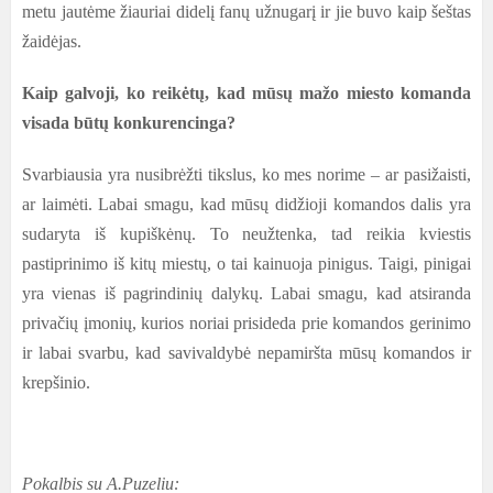
metu jautėme žiauriai didelį fanų užnugarį ir jie buvo kaip šeštas
žaidėjas.
Kaip galvoji, ko reikėtų, kad mūsų mažo miesto komanda
visada būtų konkurencinga?
Svarbiausia yra nusibrėžti tikslus, ko mes norime – ar pasižaisti,
ar laimėti. Labai smagu, kad mūsų didžioji komandos dalis yra
sudaryta iš kupiškėnų. To neužtenka, tad reikia kviestis
pastiprinimo iš kitų miestų, o tai kainuoja pinigus. Taigi, pinigai
yra vienas iš pagrindinių dalykų. Labai smagu, kad atsiranda
privačių įmonių, kurios noriai prisideda prie komandos gerinimo
ir labai svarbu, kad savivaldybė nepamiršta mūsų komandos ir
krepšinio.
Pokalbis su A.Puzeliu: