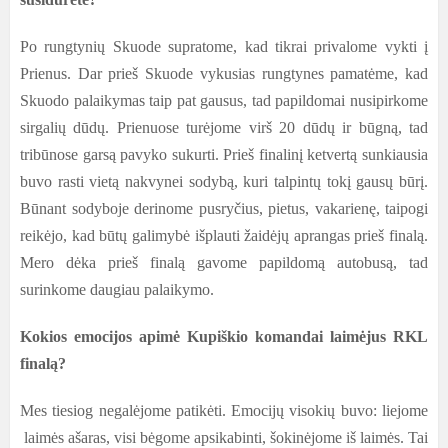
Po rungtynių Skuode supratome, kad tikrai privalome vykti į
Prienus. Dar prieš Skuode vykusias rungtynes pamatėme, kad
Skuodo palaikymas taip pat gausus, tad papildomai nusipirkome
sirgalių dūdų. Prienuose turėjome virš 20 dūdų ir būgną, tad
tribūnose garsą pavyko sukurti. Prieš finalinį ketvertą sunkiausia
buvo rasti vietą nakvynei sodybą, kuri talpintų tokį gausų būrį.
Būnant sodyboje derinome pusryčius, pietus, vakarienę, taipogi
reikėjo, kad būtų galimybė išplauti žaidėjų aprangas prieš finalą.
Mero dėka prieš finalą gavome papildomą autobusą, tad
surinkome daugiau palaikymo.
Kokios emocijos apimė Kupiškio komandai laimėjus RKL
finalą?
Mes tiesiog negalėjome patikėti. Emocijų visokių buvo: liejome
laimės ašaras, visi bėgome apsikabinti, šokinėjome iš laimės. Tai