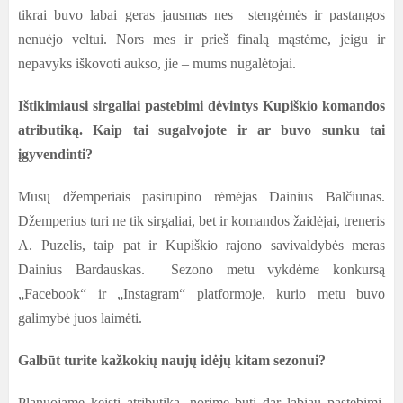
tikrai buvo labai geras jausmas nes stengėmės ir pastangos
nenuėjo veltui. Nors mes ir prieš finalą mąstėme, jeigu ir
nepavyks iškovoti aukso, jie – mums nugalėtojai.
Ištikimiausi sirgaliai pastebimi dėvintys Kupiškio komandos
atributiką. Kaip tai sugalvojote ir ar buvo sunku tai
įgyvendinti?
Mūsų džemperiais pasirūpino rėmėjas Dainius Balčiūnas.
Džemperius turi ne tik sirgaliai, bet ir komandos žaidėjai, treneris
A. Puzelis, taip pat ir Kupiškio rajono savivaldybės meras
Dainius Bardauskas. Sezono metu vykdėme konkursą
„Facebook“ ir „Instagram“ platformoje, kurio metu buvo
galimybė juos laimėti.
Galbūt turite kažkokių naujų idėjų kitam sezonui?
Planuojame keisti atributiką, norime būti dar labiau pastebimi,