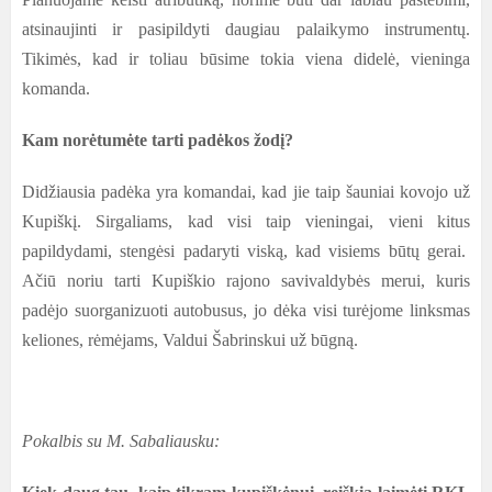
atsinaujinti ir pasipildyti daugiau palaikymo instrumentų.
Tikimės, kad ir toliau būsime tokia viena didelė, vieninga
komanda.
Kam norėtumėte tarti padėkos žodį?
Didžiausia padėka yra komandai, kad jie taip šauniai kovojo už
Kupiškį. Sirgaliams, kad visi taip vieningai, vieni kitus
papildydami, stengėsi padaryti viską, kad visiems būtų gerai.
Ačiū noriu tarti Kupiškio rajono savivaldybės merui, kuris
padėjo suorganizuoti autobusus, jo dėka visi turėjome linksmas
keliones, rėmėjams, Valdui Šabrinskui už būgną.
Pokalbis su M. Sabaliausku: