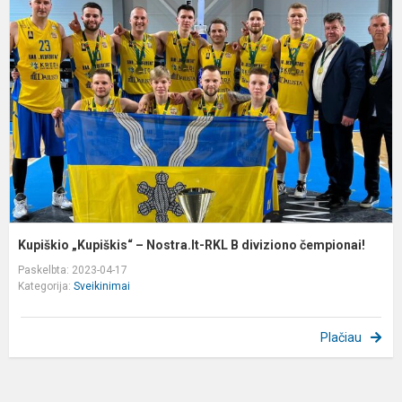
„
–
N
R
B
d
č
Kupiškio „Kupiškis“ – Nostra.lt-RKL B diviziono čempionai!
Paskelbta: 2023-04-17
Kategorija:
Sveikinimai
Plačiau