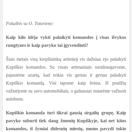
Pokalbis su O. Totoriene:
Kaip kilo idėja vykti palaikyti komandos į visas išvykos
rungtynes ir kaip pavyko tai įgyvendinti?
Šiais metais visų krepšininkų artimieji vis dažniau ėjo palaikyti
Kupiškio komandos. Su visais artimaisiais susidraugavome,
pajautėme azartą, kad reikia vis geriau ir geriau palaikyti
Kupiškio komandą. Visi tapome kaip šeima. Iš pradžių
važinėjome su savo automobiliais, o galiausiai nutarėme važiuoti
autobusu.
Kupiškio komanda turi tikrai gausią sirgalių grupę. Kaip
pavyko suburti tiek daug žmonių Kupiškyje, kai net kitos
komandos, iš žymiai didesnių miestų, mums pavydi tokio