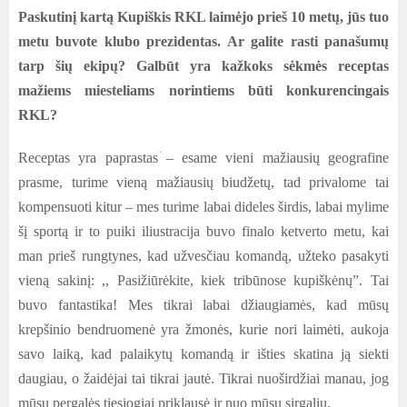
Paskutinį kartą Kupiškis RKL laimėjo prieš 10 metų, jūs tuo
metu buvote klubo prezidentas. Ar galite rasti panašumų
tarp šių ekipų? Galbūt yra kažkoks sėkmės receptas
mažiems miesteliams norintiems būti konkurencingais
RKL?
Receptas yra paprastasؘ – esame vieni mažiausių geografine
prasme, turime vieną mažiausių biudžetų, tad privalome tai
kompensuoti kitur – mes turime labai dideles širdis, labai mylime
šį sportą ir to puiki iliustracija buvo finalo ketverto metu, kai
man prieš rungtynes, kad užvesčiau komandą, užteko pasakyti
vieną sakinį: ,, Pasižiūrėkite, kiek tribūnose kupiškėnų”. Tai
buvo fantastika! Mes tikrai labai džiaugiamės, kad mūsų
krepšinio bendruomenė yra žmonės, kurie nori laimėti, aukoja
savo laiką, kad palaikytų komandą ir išties skatina ją siekti
daugiau, o žaidėjai tai tikrai jautė. Tikrai nuoširdžiai manau, jog
mūsų pergalės tiesiogiai priklausė ir nuo mūsų sirgalių.