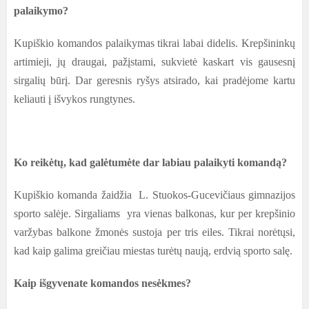
palaikymo?
Kupiškio komandos palaikymas tikrai labai didelis. Krepšininkų
artimieji, jų draugai, pažįstami, sukvietė kaskart vis gausesnį
sirgalių būrį. Dar geresnis ryšys atsirado, kai pradėjome kartu
keliauti į išvykos rungtynes.
Ko reikėtų, kad galėtumėte dar labiau palaikyti komandą?
Kupiškio komanda žaidžia L. Stuokos-Gucevičiaus gimnazijos
sporto salėje. Sirgaliams yra vienas balkonas, kur per krepšinio
varžybas balkone žmonės sustoja per tris eiles. Tikrai norėtųsi,
kad kaip galima greičiau miestas turėtų naują, erdvią sporto salę.
Kaip išgyvenate komandos nesėkmes?