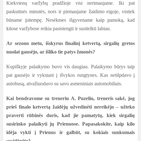
Kiekvienų varžybų pradžioje visi nerimaujame. Iki pat
paskutinės minutės, nors ir pirmaujame žaidimo eigoje, vistiek
būname įsitempę. Nesėkmes išgyvename kaip pamoką, kad
kitose varžybose reikia pasistengti ir susitelkti labiau.
Ar sezono metu, išskyrus finalinį ketvertą, sirgalių gretos
nuolat gausėjo, ar išliko tie patys žmonės?
Kupiškyje palaikymo buvo vis daugiau. Palaikymo būrys taip
pat gausėjo ir vykstant į išvykos rungtynes. Kas netilpdavo į
autobusą, atvažiuodavo su savo asmeniniais automobiliais.
Kai bendravome su treneriu A. Puzeliu, treneris sakė, jog
prieš finalo ketvertą žaidėjų užvedinėti nereikėjo – užteko
praverti rūbinės duris, kad jie pamatytų, kiek sirgalių
susirinko palaikyti jų Prienuose. Papasakokite, kaip kilo
idėja vykti į Prienus ir galbūt, su kokiais sunkumais
susidūrėte?