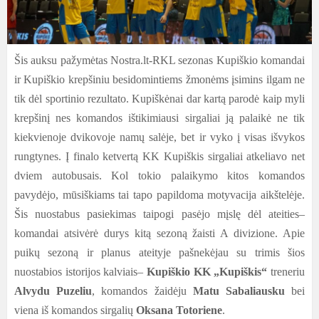
Šis auksu pažymėtas Nostra.lt-RKL sezonas Kupiškio komandai
ir Kupiškio krepšiniu besidomintiems žmonėms įsimins ilgam ne
tik dėl sportinio rezultato. Kupiškėnai dar kartą parodė kaip myli
krepšinį nes komandos ištikimiausi sirgaliai ją palaikė ne tik
kiekvienoje dvikovoje namų salėje, bet ir vyko į visas išvykos
rungtynes. Į finalo ketvertą KK Kupiškis sirgaliai atkeliavo net
dviem autobusais. Kol tokio palaikymo kitos komandos
pavydėjo, mūsiškiams tai tapo papildoma motyvacija aikštelėje.
Šis nuostabus pasiekimas taipogi pasėjo mįslę dėl ateities–
komandai atsivėrė durys kitą sezoną žaisti A divizione. Apie
puikų sezoną ir planus ateityje pašnekėjau su trimis šios
nuostabios istorijos kalviais–
Kupiškio KK „Kupiškis“
treneriu
Alvydu Puzeliu
, komandos žaidėju
Matu Sabaliausku
bei
viena iš komandos sirgalių
Oksana Totoriene
.