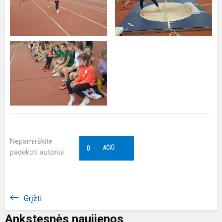
Nepamirškite
0
AČIŪ
padėkoti autoriui
Grįžti
Ankstesnės naujienos