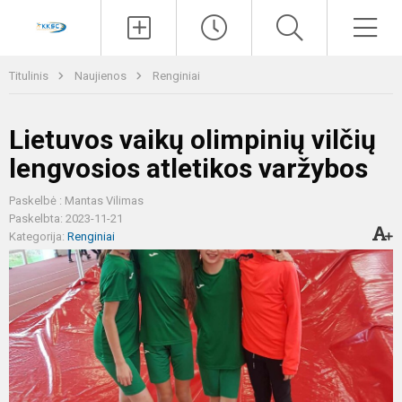
Paieška
Men
Titulinis
Naujienos
Renginiai
Lietuvos vaikų olimpinių vilčių
lengvosios atletikos varžybos
Paskelbė : Mantas Vilimas
Paskelbta: 2023-11-21
Kategorija:
Renginiai