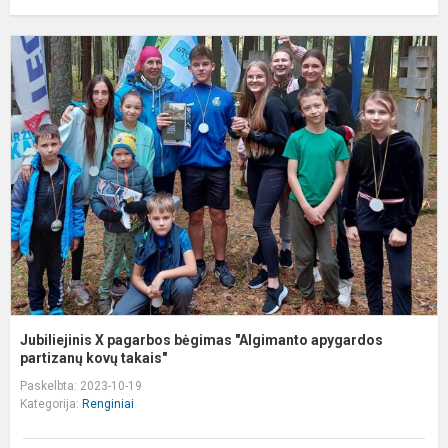
J
X
p
b
"
a
pa
Jubiliejinis X pagarbos bėgimas "Algimanto apygardos
partizanų kovų takais"
Paskelbta: 2023-10-19
Kategorija:
Renginiai