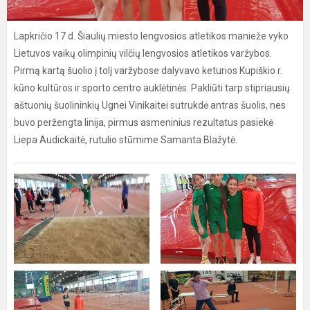
Lapkričio 17 d. Šiaulių miesto lengvosios atletikos manieže vyko
Lietuvos vaikų olimpinių vilčių lengvosios atletikos varžybos.
Pirmą kartą šuolio į tolį varžybose dalyvavo keturios Kupiškio r.
kūno kultūros ir sporto centro auklėtinės. Pakliūti tarp stipriausių
aštuonių šuolininkių Ugnei Vinikaitei sutrukdė antras šuolis, nes
buvo peržengta linija, pirmus asmeninius rezultatus pasiekė
Liepa Audickaitė, rutulio stūmime Samanta Blažytė.