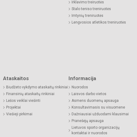
Irklavimo treiruotės
Stalo teniso treniruotės
Imtynių treniruotės
Lengvosios atletikos treniruotės
Ataskaitos
Informacija
Biudžeto vykdymo ataskaitų rinkiniai
Nuorodos
Finansinių ataskaitų rinkiniai
Laisvos darbo vietos
Lėšos veiklai viešinti
Asmens duomenų apsauga
Projektai
Konsultavimasis su visuomene
Viešieji pirkimai
Dažniausiai užduodami klausimai
Pranešėjų apsauga
Lietuvos sporto organizacijų
kontaktai ir nuorodos