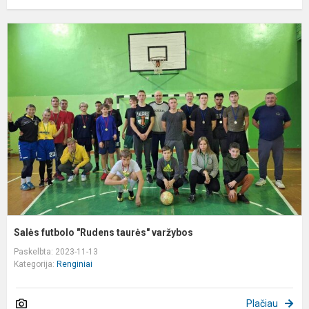
S
f
"
t
v
Salės futbolo "Rudens taurės" varžybos
Paskelbta: 2023-11-13
Kategorija:
Renginiai
Plačiau