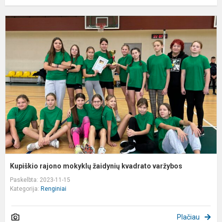
K
r
m
ž
k
v
Kupiškio rajono mokyklų žaidynių kvadrato varžybos
Paskelbta: 2023-11-15
Kategorija:
Renginiai
Plačiau