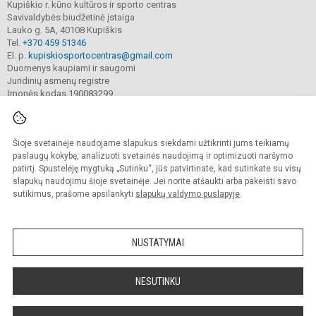
Kupiškio r. kūno kultūros ir sporto centras
Savivaldybės biudžetinė įstaiga
Lauko g. 5A, 40108 Kupiškis
Tel.
+370 459 51346
El. p.
kupiskiosportocentras@gmail.com
Duomenys kaupiami ir saugomi
Juridinių asmenų registre
Įmonės kodas 190083299
Šioje svetainėje naudojame slapukus siekdami užtikrinti jums teikiamų
© 2022. Kupiškio r. kūno kultūros ir sporto centras. Visos teisės saugomos.
Kopijuoti turinį be raštiško sutikimo griežtai draudžiama.
paslaugų kokybę, analizuoti svetainės naudojimą ir optimizuoti naršymo
patirtį. Spustelėję mygtuką „Sutinku“, jūs patvirtinate, kad sutinkate su visų
Prieinamumo paraiška
Slapukų valdymas
slapukų naudojimu šioje svetainėje. Jei norite atšaukti arba pakeisti savo
sutikimus, prašome apsilankyti
slapukų valdymo puslapyje
.
Sumanus būdas atnaujinti
mokyklos interneto
svetainę
NUSTATYMAI
NESUTINKU