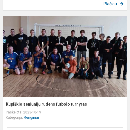
Plačiau
K
s
r
f
t
Kupiškio seniūnijų rudens futbolo turnyras
Paskelbta: 2023-10-19
Kategorija:
Renginiai