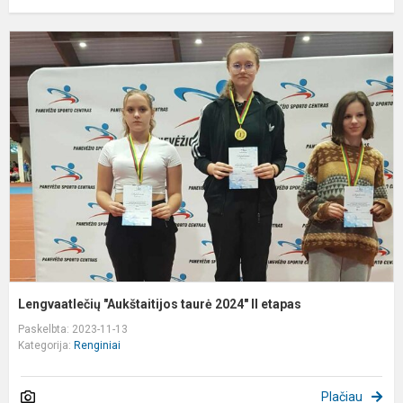
L
"
t
2
II
e
Lengvaatlečių "Aukštaitijos taurė 2024" II etapas
Paskelbta: 2023-11-13
Kategorija:
Renginiai
Plačiau