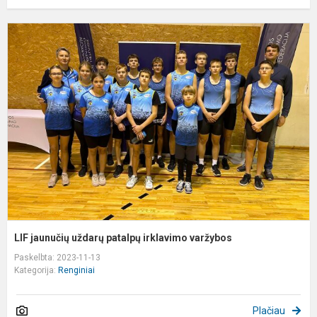
L
j
u
p
i
v
LIF jaunučių uždarų patalpų irklavimo varžybos
Paskelbta: 2023-11-13
Kategorija:
Renginiai
Plačiau