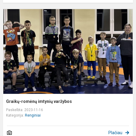
G
r
i
v
Graikų-romėnų imtynių varžybos
Paskelbta: 2023-11-16
Kategorija:
Renginiai
Plačiau