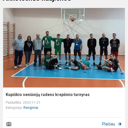
K
s
r
k
t
Kupiškio seniūnijų rudens krepšinio turnyras
Paskelbta: 2023-11-21
Kategorija:
Renginiai
Plačiau