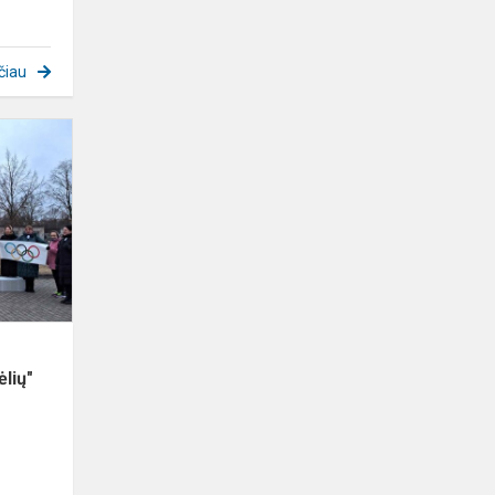
čiau
Kupiškio
vaikų
lopšelio-
darželio
"Saulutė",
"Boružėlių"
gru...
ėlių"