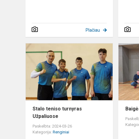
Plačiau
Stalo
teniso
turnyras
Užpaliuose
Stalo teniso turnyras
Baigė
Užpaliuose
Paskelb
Kategor
Paskelbta: 2024-03-26
Kategorija:
Renginiai