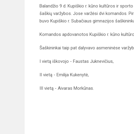
Balandžio 9 d. Kupiškio r. kūno kultūros ir sport
šaškių varžybos. Jose varžėsi dvi komandos. Pir
buvo Kupiškio r. Subačiaus gimnazijos šaškininka
Komandos apdovanotos Kupiškio r. kūno kultūros 
Šaškininkai taip pat dalyvavo asmeninėse varžyb
I vietą iškovojo - Faustas Juknevičius,
II vietą - Emilija Kukenytė,
III vietą - Aivaras Morkūnas.