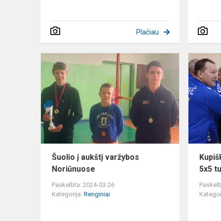
Plačiau
Šuolio
į
aukštį
varžybos
Noriūnuose
Šuolio į aukštį varžybos
Kupišk
Noriūnuose
5x5 t
Paskelbta: 2024-03-26
Paskelb
Kategorija:
Renginiai
Kategor