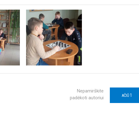
Nepamirškite
1
AČIŪ
padėkoti autoriui