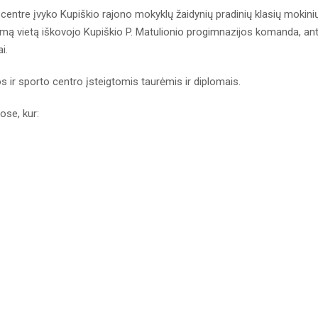
o centre įvyko Kupiškio rajono mokyklų žaidynių pradinių klasių mokini
mą vietą iškovojo Kupiškio P. Matulionio progimnazijos komanda, ant
i.
ir sporto centro įsteigtomis taurėmis ir diplomais.
ose, kur: