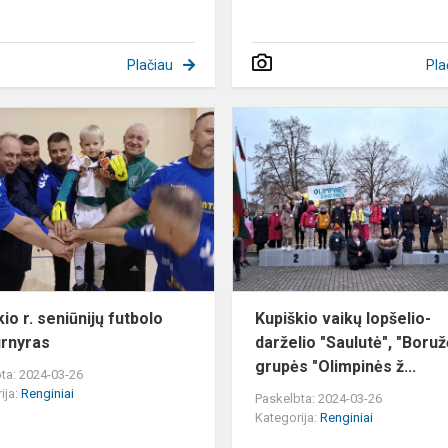
Plačiau
Pla
Kupiškio
r.
seniūnijų
futbolo
5x5
turnyras
io r. seniūnijų futbolo
Kupiškio vaikų lopšelio-
urnyras
darželio "Saulutė", "Boruž
grupės "Olimpinės ž...
ta: 2024-03-26
ija:
Renginiai
Paskelbta: 2024-03-26
Kategorija:
Renginiai