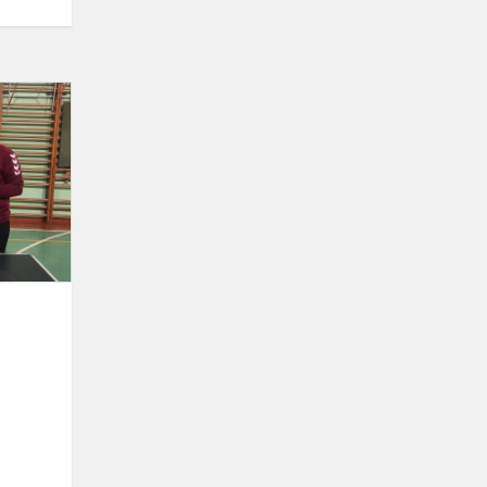
Stalo
teniso
turnyras
Skapiškyje