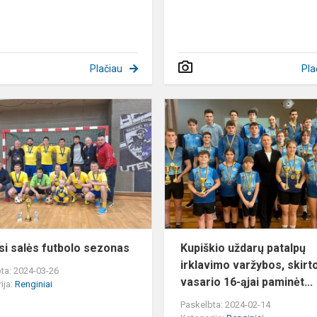
Plačiau
Pla
Baigėsi
salės
futbolo
sezonas
si salės futbolo sezonas
Kupiškio uždarų patalpų
irklavimo varžybos, skirt
ta: 2024-03-26
vasario 16-ąjai paminėt...
ija:
Renginiai
Paskelbta: 2024-02-14