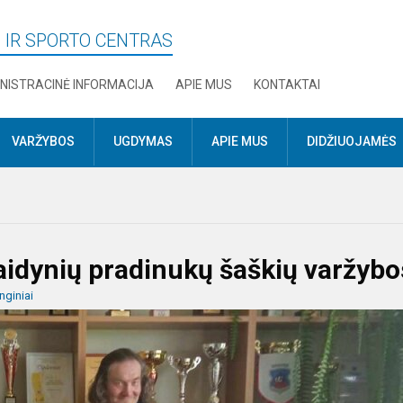
 IR SPORTO CENTRAS
NISTRACINĖ INFORMACIJA
APIE MUS
KONTAKTAI
VARŽYBOS
UGDYMAS
APIE MUS
DIDŽIUOJAMĖS
aidynių pradinukų šaškių varžybo
nginiai