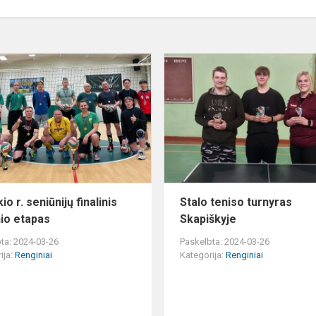
Kupiškio
r.
seniūnijų
finalinis
tinklinio
etapas
io r. seniūnijų finalinis
Stalo teniso turnyras
nio etapas
Skapiškyje
ta: 2024-03-26
Paskelbta: 2024-03-26
ija:
Renginiai
Kategorija:
Renginiai