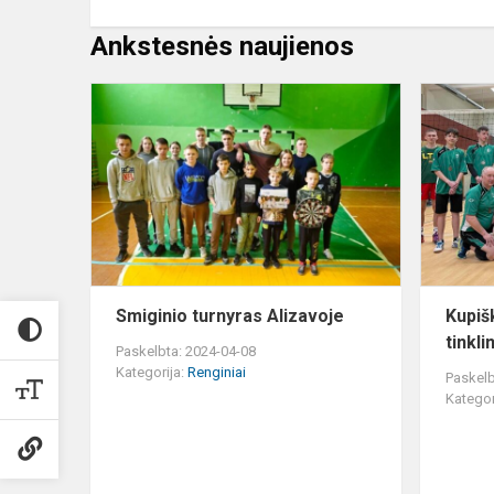
Ankstesnės naujienos
Smiginio
turnyras
Alizavoje
Smiginio turnyras Alizavoje
Kupišk
tinkli
Paskelbta: 2024-04-08
Kategorija:
Renginiai
Paskelb
Kategor