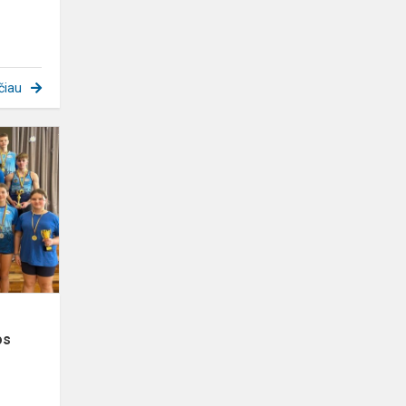
čiau
Kupiškio
uždarų
patalpų
irklavimo
varžybos,
skirtos
vasario...
os