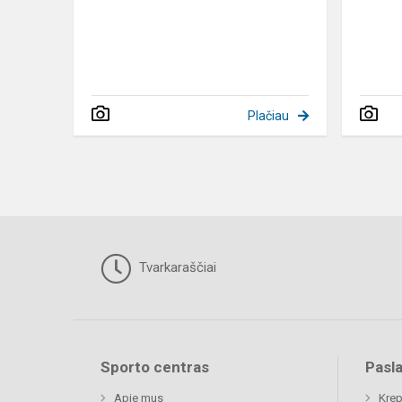
Plačiau
Tvarkaraščiai
Sporto centras
Pasl
Apie mus
Krep