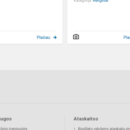
Kategorija:
Renginiai
Plačiau
Pla
augos
Ataskaitos
šinio treniruotės
Biudžeto vykdymo ataskaitų rin