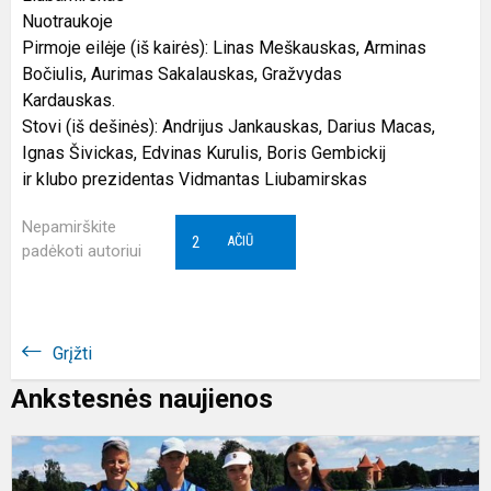
Nuotraukoje
Pirmoje eilėje (iš kairės): Linas Meškauskas, Arminas
Bočiulis, Aurimas Sakalauskas, Gražvydas
Kardauskas.
Stovi (iš dešinės): Andrijus Jankauskas, Darius Macas,
Ignas Šivickas, Edvinas Kurulis, Boris Gembickij
ir klubo prezidentas Vidmantas Liubamirskas
Nepamirškite
2
AČIŪ
padėkoti autoriui
Grįžti
Ankstesnės naujienos
T
v