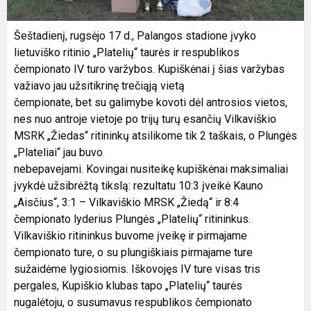
Šeštadienį, rugsėjo 17 d., Palangos stadione įvyko
lietuviško ritinio „Platelių“ taurės ir respublikos
čempionato IV turo varžybos. Kupiškėnai į šias varžybas
važiavo jau užsitikrinę trečiąją vietą
čempionate, bet su galimybe kovoti dėl antrosios vietos,
nes nuo antroje vietoje po trijų turų esančių Vilkaviškio
MSRK „Žiedas“ ritininkų atsilikome tik 2 taškais, o Plungės
„Plateliai“ jau buvo
nebepavejami. Kovingai nusiteikę kupiškėnai maksimaliai
įvykdė užsibrėžtą tikslą: rezultatu 10:3 įveikė Kauno
„Aisčius“, 3:1 – Vilkaviškio MRSK „Žiedą“ ir 8:4
čempionato lyderius Plungės „Platelių“ ritininkus.
Vilkaviškio ritininkus buvome įveikę ir pirmajame
čempionato ture, o su plungiškiais pirmajame ture
sužaidėme lygiosiomis. Iškovojęs IV ture visas tris
pergales, Kupiškio klubas tapo „Platelių“ taurės
nugalėtoju, o susumavus respublikos čempionato