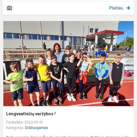
Plačiau
L
v
!
Lengvaatlečių varžybos !
Paskelbta: 2022-05-31
Kategorija:
Didžiuojamės