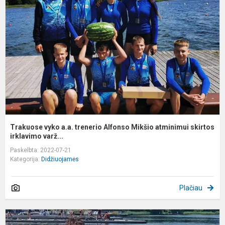
a.
t
A
M
a
sk
Trakuose vyko a.a. trenerio Alfonso Mikšio atminimui skirtos
irklavimo varž...
Paskelbta: 2022-07-21
Kategorija:
Didžiuojamės
Plačiau
T