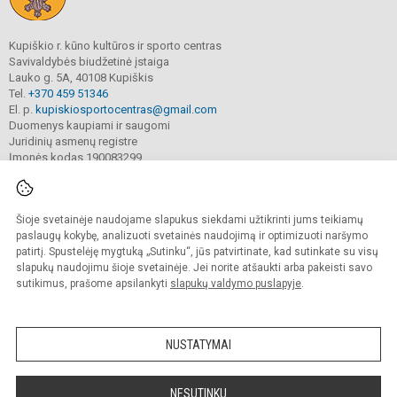
Kupiškio r. kūno kultūros ir sporto centras
Savivaldybės biudžetinė įstaiga
Lauko g. 5A, 40108 Kupiškis
Tel.
+370 459 51346
El. p.
kupiskiosportocentras@gmail.com
Duomenys kaupiami ir saugomi
Juridinių asmenų registre
Įmonės kodas 190083299
Šioje svetainėje naudojame slapukus siekdami užtikrinti jums teikiamų
© 2022. Kupiškio r. kūno kultūros ir sporto centras. Visos teisės saugomos.
Kopijuoti turinį be raštiško sutikimo griežtai draudžiama.
paslaugų kokybę, analizuoti svetainės naudojimą ir optimizuoti naršymo
patirtį. Spustelėję mygtuką „Sutinku“, jūs patvirtinate, kad sutinkate su visų
Prieinamumo paraiška
Slapukų valdymas
slapukų naudojimu šioje svetainėje. Jei norite atšaukti arba pakeisti savo
sutikimus, prašome apsilankyti
slapukų valdymo puslapyje
.
Sumanus būdas atnaujinti
mokyklos interneto
svetainę
NUSTATYMAI
NESUTINKU