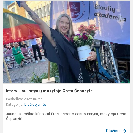
I
s
i
m
G
Č
Interviu su imtynių mokytoja Greta Čeponyte
Paskelbta: 2022-06-27
Kategorija:
Didžiuojamės
Jaunoji Kupiškio kūno kultūros ir sporto centro imtynių mokytoja Greta
Čeponytė...
Plačiau