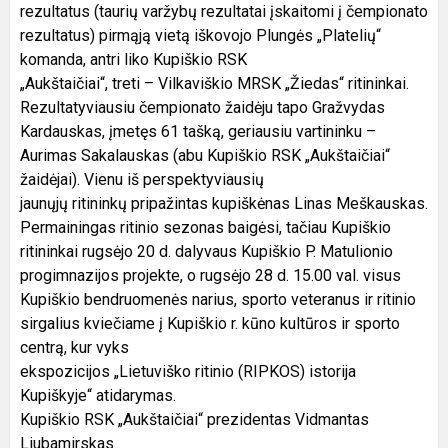
rezultatus (taurių varžybų rezultatai įskaitomi į čempionato
rezultatus) pirmąją vietą iškovojo Plungės „Platelių“
komanda, antri liko Kupiškio RSK
„Aukštaičiai“, treti – Vilkaviškio MRSK „Žiedas“ ritininkai.
Rezultatyviausiu čempionato žaidėju tapo Gražvydas
Kardauskas, įmetęs 61 tašką, geriausiu vartininku –
Aurimas Sakalauskas (abu Kupiškio RSK „Aukštaičiai“
žaidėjai). Vienu iš perspektyviausių
jaunųjų ritininkų pripažintas kupiškėnas Linas Meškauskas.
Permainingas ritinio sezonas baigėsi, tačiau Kupiškio
ritininkai rugsėjo 20 d. dalyvaus Kupiškio P. Matulionio
progimnazijos projekte, o rugsėjo 28 d. 15.00 val. visus
Kupiškio bendruomenės narius, sporto veteranus ir ritinio
sirgalius kviečiame į Kupiškio r. kūno kultūros ir sporto
centrą, kur vyks
ekspozicijos „Lietuviško ritinio (RIPKOS) istorija
Kupiškyje“ atidarymas.
Kupiškio RSK „Aukštaičiai“ prezidentas Vidmantas
Liubamirskas