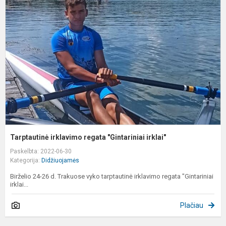
i
r
"
ir
Tarptautinė irklavimo regata "Gintariniai irklai"
Paskelbta: 2022-06-30
Kategorija:
Didžiuojamės
Birželio 24-26 d. Trakuose vyko tarptautinė irklavimo regata "Gintariniai
irklai...
Plačiau