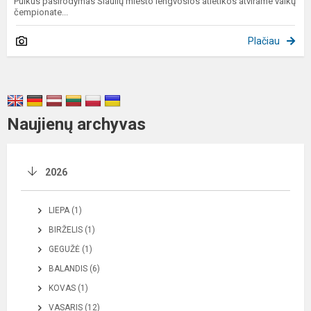
Puikus pasirodymas Šiaulių miesto lengvosios atletikos atvirame vaikų
čempionate...
Plačiau
Naujienų archyvas
2026
LIEPA (1)
BIRŽELIS (1)
GEGUŽĖ (1)
BALANDIS (6)
KOVAS (1)
VASARIS (12)