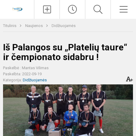
Paieška
Men
Titulinis
Naujienos
Didžiuojamės
Iš Palangos su „Platelių taure“
ir čempionato sidabru !
Paskelbė : Mantas Vilimas
Paskelbta: 2022-09-19
Kategorija:
Didžiuojamės