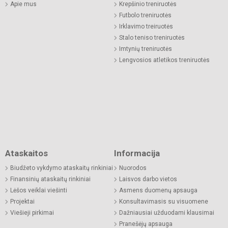
Apie mus
Krepšinio treniruotės
Futbolo treniruotės
Irklavimo treiruotės
Stalo teniso treniruotės
Imtynių treniruotės
Lengvosios atletikos treniruotės
Ataskaitos
Informacija
Biudžeto vykdymo ataskaitų rinkiniai
Nuorodos
Finansinių ataskaitų rinkiniai
Laisvos darbo vietos
Lėšos veiklai viešinti
Asmens duomenų apsauga
Projektai
Konsultavimasis su visuomene
Viešieji pirkimai
Dažniausiai užduodami klausimai
Pranešėjų apsauga