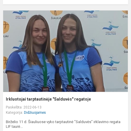
I
t
"
r
Irkluotojai tarptautinėje "Salduvės" regatoje
Paskelbta: 2022-06-13
Kategorija:
Didžiuojamės
Birželio 11 d. Šiauliuose vyko tarptautinė "Salduvės" irklavimo regata
LIF taurė...